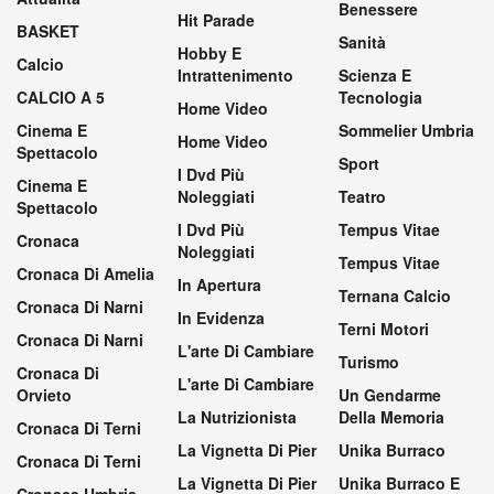
Benessere
Hit Parade
BASKET
Sanità
Hobby E
Calcio
Intrattenimento
Scienza E
CALCIO A 5
Tecnologia
Home Video
Cinema E
Sommelier Umbria
Home Video
Spettacolo
Sport
I Dvd Più
Cinema E
Noleggiati
Teatro
Spettacolo
I Dvd Più
Tempus Vitae
Cronaca
Noleggiati
Tempus Vitae
Cronaca Di Amelia
In Apertura
Ternana Calcio
Cronaca Di Narni
In Evidenza
Terni Motori
Cronaca Di Narni
L'arte Di Cambiare
Turismo
Cronaca Di
L'arte Di Cambiare
Orvieto
Un Gendarme
La Nutrizionista
Della Memoria
Cronaca Di Terni
La Vignetta Di Pier
Unika Burraco
Cronaca Di Terni
La Vignetta Di Pier
Unika Burraco E
Cronaca Umbria