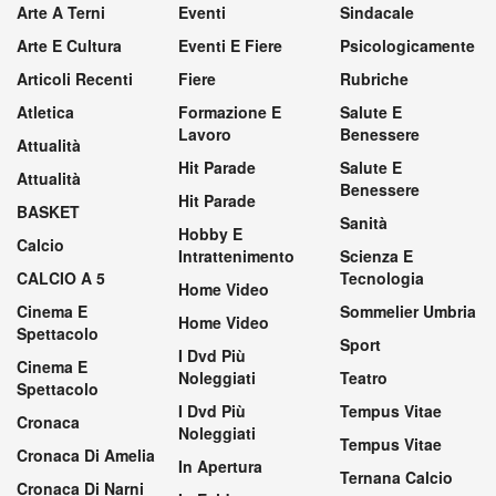
Arte A Terni
Eventi
Sindacale
Arte E Cultura
Eventi E Fiere
Psicologicamente
Articoli Recenti
Fiere
Rubriche
Atletica
Formazione E
Salute E
Lavoro
Benessere
Attualità
Hit Parade
Salute E
Attualità
Benessere
Hit Parade
BASKET
Sanità
Hobby E
Calcio
Intrattenimento
Scienza E
CALCIO A 5
Tecnologia
Home Video
Cinema E
Sommelier Umbria
Home Video
Spettacolo
Sport
I Dvd Più
Cinema E
Noleggiati
Teatro
Spettacolo
I Dvd Più
Tempus Vitae
Cronaca
Noleggiati
Tempus Vitae
Cronaca Di Amelia
In Apertura
Ternana Calcio
Cronaca Di Narni