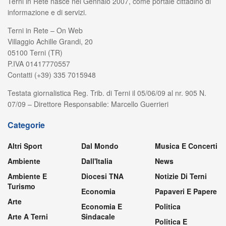
Terni in Rete nasce nel Gennaio 2007, come portale cittadino di
informazione e di servizi.
Terni in Rete – On Web
Villaggio Achille Grandi, 20
05100 Terni (TR)
P.IVA 01417770557
Contatti (+39) 335 7015948
Testata giornalistica Reg. Trib. di Terni il 05/06/09 al nr. 905 N.
07/09 – Direttore Responsabile: Marcello Guerrieri
Categorie
Altri Sport
Dal Mondo
Musica E Concerti
Ambiente
Dall'Italia
News
Ambiente E
Diocesi TNA
Notizie Di Terni
Turismo
Economia
Papaveri E Papere
Arte
Economia E
Politica
Arte A Terni
Sindacale
Politica E