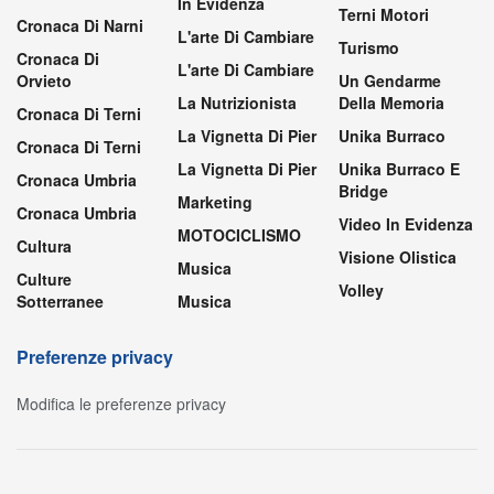
In Evidenza
Terni Motori
Cronaca Di Narni
L'arte Di Cambiare
Turismo
Cronaca Di
L'arte Di Cambiare
Orvieto
Un Gendarme
La Nutrizionista
Della Memoria
Cronaca Di Terni
La Vignetta Di Pier
Unika Burraco
Cronaca Di Terni
La Vignetta Di Pier
Unika Burraco E
Cronaca Umbria
Bridge
Marketing
Cronaca Umbria
Video In Evidenza
MOTOCICLISMO
Cultura
Visione Olistica
Musica
Culture
Volley
Sotterranee
Musica
Preferenze privacy
Modifica le preferenze privacy