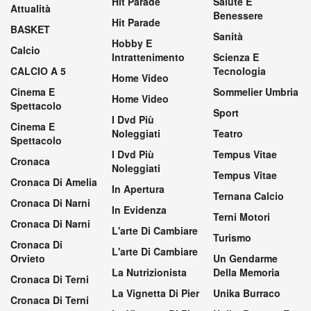
Hit Parade
Salute E
Attualità
Benessere
Hit Parade
BASKET
Sanità
Hobby E
Calcio
Intrattenimento
Scienza E
CALCIO A 5
Tecnologia
Home Video
Cinema E
Sommelier Umbria
Home Video
Spettacolo
Sport
I Dvd Più
Cinema E
Noleggiati
Teatro
Spettacolo
I Dvd Più
Tempus Vitae
Cronaca
Noleggiati
Tempus Vitae
Cronaca Di Amelia
In Apertura
Ternana Calcio
Cronaca Di Narni
In Evidenza
Terni Motori
Cronaca Di Narni
L'arte Di Cambiare
Turismo
Cronaca Di
L'arte Di Cambiare
Orvieto
Un Gendarme
La Nutrizionista
Della Memoria
Cronaca Di Terni
La Vignetta Di Pier
Unika Burraco
Cronaca Di Terni