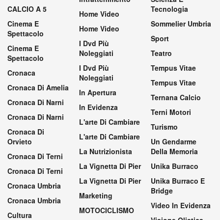
CALCIO A 5
Tecnologia
Home Video
Cinema E
Sommelier Umbria
Home Video
Spettacolo
Sport
I Dvd Più
Cinema E
Noleggiati
Teatro
Spettacolo
I Dvd Più
Tempus Vitae
Cronaca
Noleggiati
Tempus Vitae
Cronaca Di Amelia
In Apertura
Ternana Calcio
Cronaca Di Narni
In Evidenza
Terni Motori
Cronaca Di Narni
L'arte Di Cambiare
Turismo
Cronaca Di
L'arte Di Cambiare
Orvieto
Un Gendarme
La Nutrizionista
Della Memoria
Cronaca Di Terni
La Vignetta Di Pier
Unika Burraco
Cronaca Di Terni
La Vignetta Di Pier
Unika Burraco E
Cronaca Umbria
Bridge
Marketing
Cronaca Umbria
Video In Evidenza
MOTOCICLISMO
Cultura
Visione Olistica