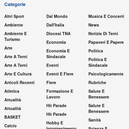
Categorie
Altri Sport
Dal Mondo
Musica E Concerti
Ambiente
Dall'Italia
News
Ambiente E
Diocesi TNA
Notizie Di Terni
Turismo
Economia
Papaveri E Papere
Arte
Economia E
Politica
Arte A Terni
Sindacale
Politica E
Arte A Terni
Eventi
Sindacale
Arte E Cultura
Eventi E Fiere
Psicologicamente
Articoli Recenti
Fiere
Rubriche
Atletica
Formazione E
Salute E
Lavoro
Benessere
Attualità
Hit Parade
Salute E
Attualità
Benessere
Hit Parade
BASKET
Sanità
Hobby E
Calcio
Intrattenimento
Scienza E