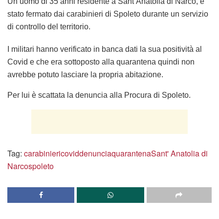
Un uomo di 35 anni residente a Sant’Anatolia di Narco, è
stato fermato dai carabinieri di Spoleto durante un servizio
di controllo del territorio.
I militari hanno verificato in banca dati la sua positività al
Covid e che era sottoposto alla quarantena quindi non
avrebbe potuto lasciare la propria abitazione.
Per lui è scattata la denuncia alla Procura di Spoleto.
Tag:
carabinieri
covid
denuncia
quarantena
Sant' Anatolia di
Narco
spoleto