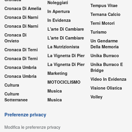
Noleggiati
Tempus Vitae
Cronaca Di Amelia
In Apertura
Ternana Calcio
Cronaca Di Narni
In Evidenza
Terni Motori
Cronaca Di Narni
L'arte Di Cambiare
Turismo
Cronaca Di
L'arte Di Cambiare
Orvieto
Un Gendarme
La Nutrizionista
Della Memoria
Cronaca Di Terni
La Vignetta Di Pier
Unika Burraco
Cronaca Di Terni
La Vignetta Di Pier
Unika Burraco E
Cronaca Umbria
Bridge
Marketing
Cronaca Umbria
Video In Evidenza
MOTOCICLISMO
Cultura
Visione Olistica
Musica
Culture
Volley
Sotterranee
Musica
Preferenze privacy
Modifica le preferenze privacy