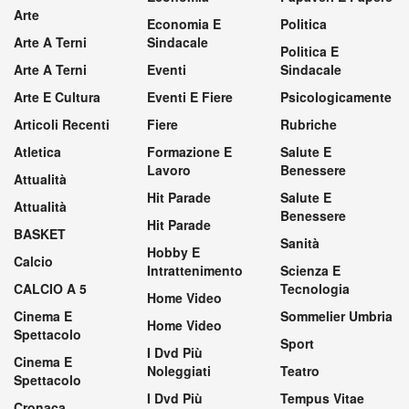
Arte
Economia E
Politica
Arte A Terni
Sindacale
Politica E
Arte A Terni
Eventi
Sindacale
Arte E Cultura
Eventi E Fiere
Psicologicamente
Articoli Recenti
Fiere
Rubriche
Atletica
Formazione E
Salute E
Lavoro
Benessere
Attualità
Hit Parade
Salute E
Attualità
Benessere
Hit Parade
BASKET
Sanità
Hobby E
Calcio
Intrattenimento
Scienza E
CALCIO A 5
Tecnologia
Home Video
Cinema E
Sommelier Umbria
Home Video
Spettacolo
Sport
I Dvd Più
Cinema E
Noleggiati
Teatro
Spettacolo
I Dvd Più
Tempus Vitae
Cronaca