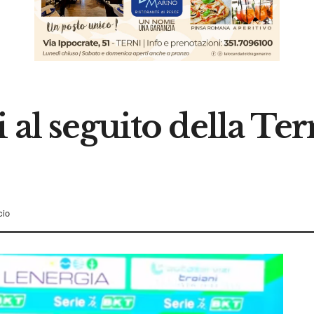
i al seguito della Te
cio