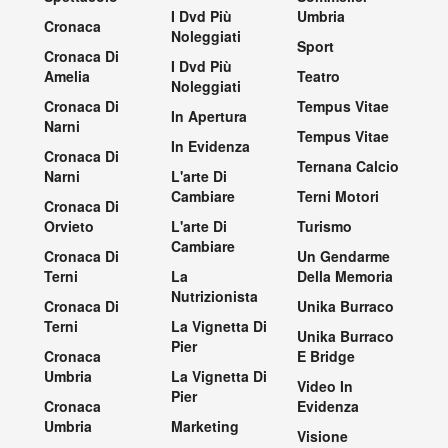
I Dvd Più
Umbria
Cronaca
Noleggiati
Sport
Cronaca Di
I Dvd Più
Amelia
Teatro
Noleggiati
Cronaca Di
Tempus Vitae
In Apertura
Narni
Tempus Vitae
In Evidenza
Cronaca Di
Ternana Calcio
Narni
L'arte Di
Cambiare
Terni Motori
Cronaca Di
Orvieto
L'arte Di
Turismo
Cambiare
Cronaca Di
Un Gendarme
Terni
La
Della Memoria
Nutrizionista
Cronaca Di
Unika Burraco
Terni
La Vignetta Di
Unika Burraco
Pier
Cronaca
E Bridge
Umbria
La Vignetta Di
Video In
Pier
Cronaca
Evidenza
Umbria
Marketing
Visione