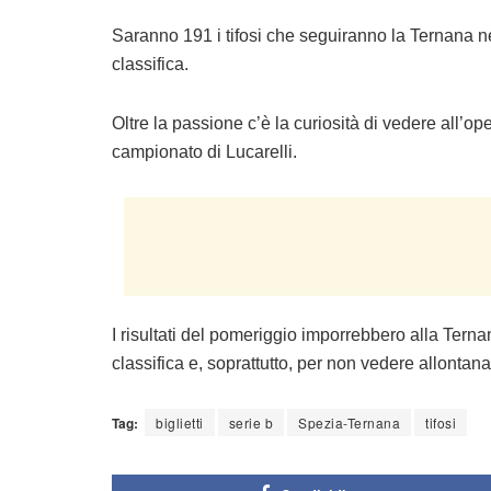
Saranno 191 i tifosi che seguiranno la Ternana nel
classifica.
Oltre la passione c’è la curiosità di vedere all’o
campionato di Lucarelli.
I risultati del pomeriggio imporrebbero alla Ternana
classifica e, soprattutto, per non vedere allontana
Tag:
biglietti
serie b
Spezia-Ternana
tifosi