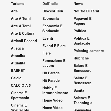
Turismo
Dall'Italia
News
Arte
Diocesi TNA
Notizie Di Terni
Arte A Terni
Economia
Papaveri E
Papere
Arte A Terni
Economia E
Sindacale
Politica
Arte E Cultura
Eventi
Politica E
Articoli Recenti
Sindacale
Eventi E Fiere
.
Atletica
Psicologicamente
Fiere
Attualità
Rubriche
Formazione E
Attualità
Lavoro
Salute E
BASKET
Benessere
Hit Parade
Calcio
Salute E
Hit Parade
Benessere
CALCIO A 5
Hobby E
Sanità
Cinema E
Intrattenimento
Spettacolo
Scienza E
Home Video
Tecnologia
Cinema E
Home Video
Spettacolo
Sommelier