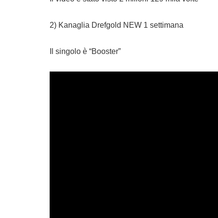
2) Kanaglia Drefgold NEW 1 settimana
Il singolo è “Booster”