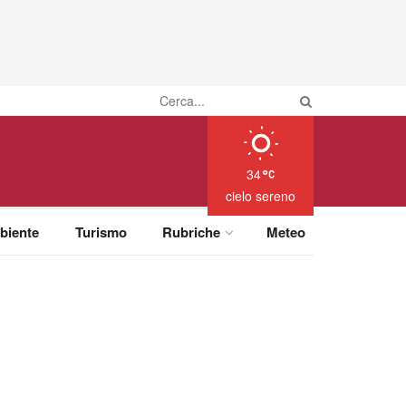
34
cielo sereno
biente
Turismo
Rubriche
Meteo