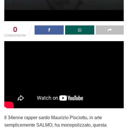
0
CONDIVISIONI
Il 34enne rapper sardo Maurizio Pisciottu, in arte
semplicemente SALMO, ha monopolizzato, questa