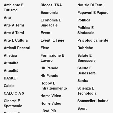
Ambiente E
Diocesi TNA
Notizie Di Terni
Turismo
Economia
Papaveri E Papere
Arte
Economia E
Politica
Arte A Terni
Sindacale
Politica E
Arte A Terni
Eventi
Sindacale
Arte E Cultura
Eventi E Fiere
Psicologicamente
Articoli Recenti
Fiere
Rubriche
Atletica
Formazione E
Salute E
Lavoro
Benessere
Attualità
Hit Parade
Salute E
Attualità
Benessere
Hit Parade
BASKET
Sanità
Hobby E
Calcio
Intrattenimento
Scienza E
CALCIO A 5
Tecnologia
Home Video
Cinema E
Sommelier Umbria
Home Video
Spettacolo
Sport
I Dvd Più