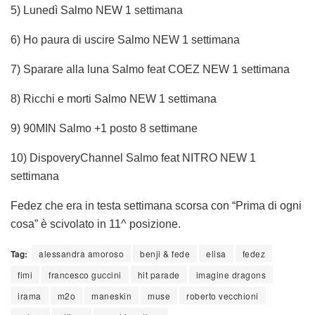
5) Lunedì Salmo NEW 1 settimana
6) Ho paura di uscire Salmo NEW 1 settimana
7) Sparare alla luna Salmo feat COEZ NEW 1 settimana
8) Ricchi e morti Salmo NEW 1 settimana
9) 90MIN Salmo +1 posto 8 settimane
10) DispoveryChannel Salmo feat NITRO NEW 1
settimana
Fedez che era in testa settimana scorsa con “Prima di ogni
cosa” è scivolato in 11^ posizione.
Tag:
alessandra amoroso
benji & fede
elisa
fedez
fimi
francesco guccini
hit parade
imagine dragons
irama
m2o
maneskin
muse
roberto vecchioni