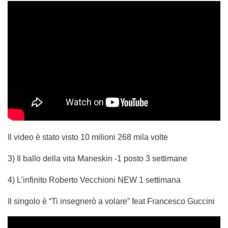
Il video è stato visto 10 milioni 268 mila volte
3) Il ballo della vita Maneskin -1 posto 3 settimane
4) L’infinito Roberto Vecchioni NEW 1 settimana
Il singolo è “Ti insegnerò a volare” feat Francesco Guccini