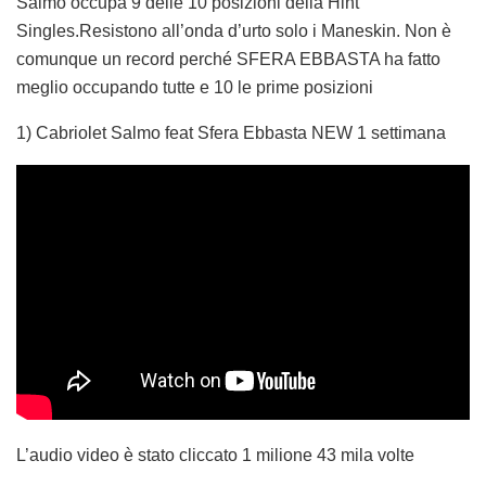
Salmo occupa 9 delle 10 posizioni della Hint
Singles.Resistono all’onda d’urto solo i Maneskin. Non è
comunque un record perché SFERA EBBASTA ha fatto
meglio occupando tutte e 10 le prime posizioni
1) Cabriolet Salmo feat Sfera Ebbasta NEW 1 settimana
L’audio video è stato cliccato 1 milione 43 mila volte