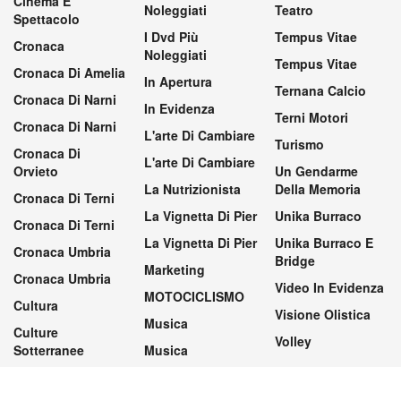
Cinema E
Noleggiati
Teatro
Spettacolo
I Dvd Più
Tempus Vitae
Cronaca
Noleggiati
Tempus Vitae
Cronaca Di Amelia
In Apertura
Ternana Calcio
Cronaca Di Narni
In Evidenza
Terni Motori
Cronaca Di Narni
L'arte Di Cambiare
Turismo
Cronaca Di
L'arte Di Cambiare
Orvieto
Un Gendarme
La Nutrizionista
Della Memoria
Cronaca Di Terni
La Vignetta Di Pier
Unika Burraco
Cronaca Di Terni
La Vignetta Di Pier
Unika Burraco E
Cronaca Umbria
Bridge
Marketing
Cronaca Umbria
Video In Evidenza
MOTOCICLISMO
Cultura
Visione Olistica
Musica
Culture
Volley
Sotterranee
Musica
Preferenze privacy