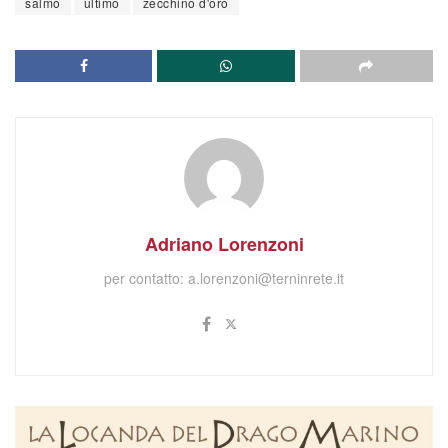
salmo
ultimo
zecchino d'oro
Adriano Lorenzoni
per contatto:
a.lorenzoni@terninrete.it