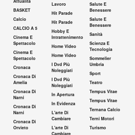
Attualità
Lavoro
Salute E
BASKET
Benessere
Hit Parade
Calcio
Salute E
Hit Parade
Benessere
CALCIO A 5
Hobby E
Sanità
Cinema E
Intrattenimento
Spettacolo
Scienza E
Home Video
Tecnologia
Cinema E
Home Video
Spettacolo
Sommelier
I Dvd Più
Umbria
Cronaca
Noleggiati
Sport
Cronaca Di
I Dvd Più
Amelia
Teatro
Noleggiati
Cronaca Di
Tempus Vitae
In Apertura
Narni
Tempus Vitae
In Evidenza
Cronaca Di
Ternana Calcio
Narni
L'arte Di
Cambiare
Terni Motori
Cronaca Di
Orvieto
L'arte Di
Turismo
Cambiare