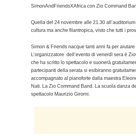
SimonAndFriendsXAfrica con Zio Command Band a
Quella del 24 novembre alle 21.30 all’auditoriu
cultura ma anche filantropica, visto che tutti i pr
Simon & Friends nacque tanti anni fa per aiutare i
L’organizzatore dell’evento di venerdì sera è Z
che ha scritto lo spettacolo e suonerà gratuitam
partecipanti della serata si esibiranno gratuitame
accompagnato al pianoforte dalla maestra Eleonor
Nati. La Zio Command Band. La scuola danza del 
spettacolo Maurizio Girorni.