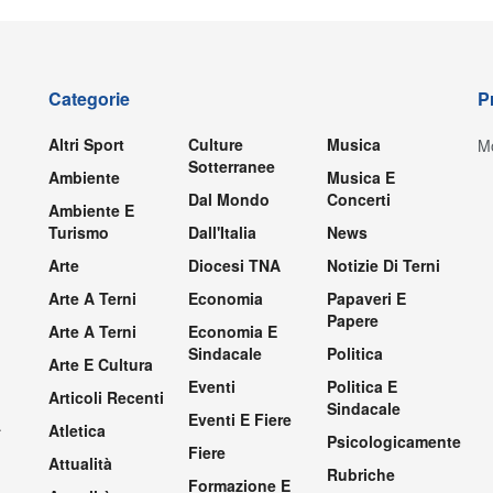
Categorie
P
Altri Sport
Culture
Musica
Mo
Sotterranee
Ambiente
Musica E
Dal Mondo
Concerti
Ambiente E
Turismo
Dall'Italia
News
Arte
Diocesi TNA
Notizie Di Terni
Arte A Terni
Economia
Papaveri E
Papere
Arte A Terni
Economia E
Sindacale
Politica
Arte E Cultura
Eventi
Politica E
Articoli Recenti
Sindacale
Eventi E Fiere
.
Atletica
Psicologicamente
Fiere
Attualità
Rubriche
Formazione E