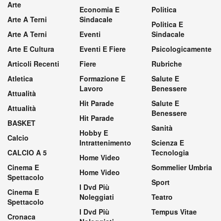
Arte
Economia E
Politica
Arte A Terni
Sindacale
Politica E
Arte A Terni
Eventi
Sindacale
Arte E Cultura
Eventi E Fiere
Psicologicamente
Articoli Recenti
Fiere
Rubriche
Atletica
Formazione E
Salute E
Lavoro
Benessere
Attualità
Hit Parade
Salute E
Attualità
Benessere
Hit Parade
BASKET
Sanità
Hobby E
Calcio
Intrattenimento
Scienza E
CALCIO A 5
Tecnologia
Home Video
Cinema E
Sommelier Umbria
Home Video
Spettacolo
Sport
I Dvd Più
Cinema E
Noleggiati
Teatro
Spettacolo
I Dvd Più
Tempus Vitae
Cronaca