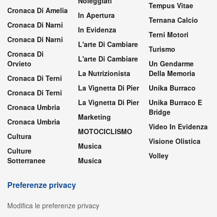
Noleggiati
Tempus Vitae
Cronaca Di Amelia
In Apertura
Ternana Calcio
Cronaca Di Narni
In Evidenza
Terni Motori
Cronaca Di Narni
L'arte Di Cambiare
Turismo
Cronaca Di
L'arte Di Cambiare
Orvieto
Un Gendarme
La Nutrizionista
Della Memoria
Cronaca Di Terni
La Vignetta Di Pier
Unika Burraco
Cronaca Di Terni
La Vignetta Di Pier
Unika Burraco E
Cronaca Umbria
Bridge
Marketing
Cronaca Umbria
Video In Evidenza
MOTOCICLISMO
Cultura
Visione Olistica
Musica
Culture
Volley
Sotterranee
Musica
Preferenze privacy
Modifica le preferenze privacy