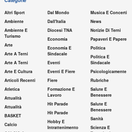
Categorie
Altri Sport
Dal Mondo
Musica E Concerti
Ambiente
Dall'Italia
News
Ambiente E
Diocesi TNA
Notizie Di Terni
Turismo
Economia
Papaveri E Papere
Arte
Economia E
Politica
Arte A Terni
Sindacale
Politica E
Arte A Terni
Eventi
Sindacale
Arte E Cultura
Eventi E Fiere
Psicologicamente
Articoli Recenti
Fiere
Rubriche
Atletica
Formazione E
Salute E
Lavoro
Benessere
Attualità
Hit Parade
Salute E
Attualità
Benessere
Hit Parade
BASKET
Sanità
Hobby E
Calcio
Intrattenimento
Scienza E