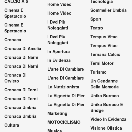
CALCIO A 5
Tecnologia
Home Video
Cinema E
Sommelier Umbria
Home Video
Spettacolo
Sport
I Dvd Più
Cinema E
Noleggiati
Teatro
Spettacolo
I Dvd Più
Tempus Vitae
Cronaca
Noleggiati
Tempus Vitae
Cronaca Di Amelia
In Apertura
Ternana Calcio
Cronaca Di Narni
In Evidenza
Terni Motori
Cronaca Di Narni
L'arte Di Cambiare
Turismo
Cronaca Di
L'arte Di Cambiare
Orvieto
Un Gendarme
La Nutrizionista
Della Memoria
Cronaca Di Terni
La Vignetta Di Pier
Unika Burraco
Cronaca Di Terni
La Vignetta Di Pier
Unika Burraco E
Cronaca Umbria
Bridge
Marketing
Cronaca Umbria
Video In Evidenza
MOTOCICLISMO
Cultura
Visione Olistica
Musica