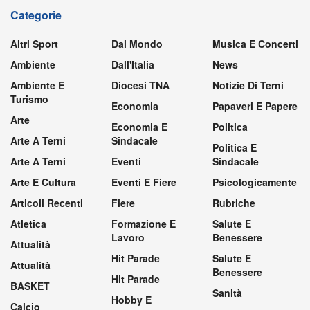
Categorie
Altri Sport
Dal Mondo
Musica E Concerti
Ambiente
Dall'Italia
News
Ambiente E
Diocesi TNA
Notizie Di Terni
Turismo
Economia
Papaveri E Papere
Arte
Economia E
Politica
Arte A Terni
Sindacale
Politica E
Arte A Terni
Eventi
Sindacale
Arte E Cultura
Eventi E Fiere
Psicologicamente
Articoli Recenti
Fiere
Rubriche
Atletica
Formazione E
Salute E
Lavoro
Benessere
Attualità
Hit Parade
Salute E
Attualità
Benessere
Hit Parade
BASKET
Sanità
Hobby E
Calcio