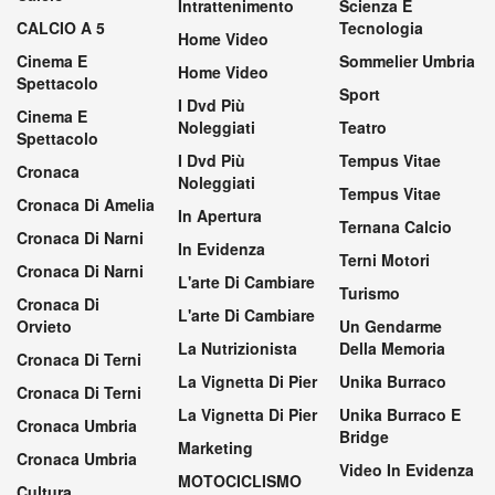
Intrattenimento
Scienza E
CALCIO A 5
Tecnologia
Home Video
Cinema E
Sommelier Umbria
Home Video
Spettacolo
Sport
I Dvd Più
Cinema E
Noleggiati
Teatro
Spettacolo
I Dvd Più
Tempus Vitae
Cronaca
Noleggiati
Tempus Vitae
Cronaca Di Amelia
In Apertura
Ternana Calcio
Cronaca Di Narni
In Evidenza
Terni Motori
Cronaca Di Narni
L'arte Di Cambiare
Turismo
Cronaca Di
L'arte Di Cambiare
Orvieto
Un Gendarme
La Nutrizionista
Della Memoria
Cronaca Di Terni
La Vignetta Di Pier
Unika Burraco
Cronaca Di Terni
La Vignetta Di Pier
Unika Burraco E
Cronaca Umbria
Bridge
Marketing
Cronaca Umbria
Video In Evidenza
MOTOCICLISMO
Cultura