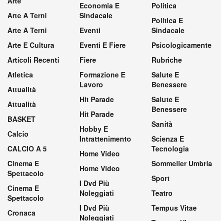
Arte
Economia E
Politica
Arte A Terni
Sindacale
Politica E
Arte A Terni
Eventi
Sindacale
Arte E Cultura
Eventi E Fiere
Psicologicamente
Articoli Recenti
Fiere
Rubriche
Atletica
Formazione E
Salute E
Lavoro
Benessere
Attualità
Hit Parade
Salute E
Attualità
Benessere
Hit Parade
BASKET
Sanità
Hobby E
Calcio
Intrattenimento
Scienza E
CALCIO A 5
Tecnologia
Home Video
Cinema E
Sommelier Umbria
Home Video
Spettacolo
Sport
I Dvd Più
Cinema E
Noleggiati
Teatro
Spettacolo
I Dvd Più
Tempus Vitae
Cronaca
Noleggiati