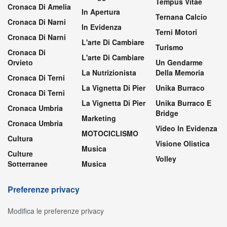
Tempus Vitae
Cronaca Di Amelia
In Apertura
Ternana Calcio
Cronaca Di Narni
In Evidenza
Terni Motori
Cronaca Di Narni
L'arte Di Cambiare
Turismo
Cronaca Di
L'arte Di Cambiare
Orvieto
Un Gendarme
La Nutrizionista
Della Memoria
Cronaca Di Terni
La Vignetta Di Pier
Unika Burraco
Cronaca Di Terni
La Vignetta Di Pier
Unika Burraco E
Cronaca Umbria
Bridge
Marketing
Cronaca Umbria
Video In Evidenza
MOTOCICLISMO
Cultura
Visione Olistica
Musica
Culture
Volley
Sotterranee
Musica
Preferenze privacy
Modifica le preferenze privacy