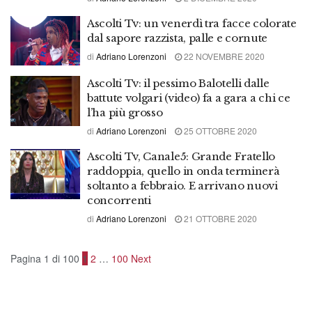
Ascolti Tv: un venerdì tra facce colorate
dal sapore razzista, palle e cornute
di
Adriano Lorenzoni
22 NOVEMBRE 2020
Ascolti Tv: il pessimo Balotelli dalle
battute volgari (video) fa a gara a chi ce
l’ha più grosso
di
Adriano Lorenzoni
25 OTTOBRE 2020
Ascolti Tv, Canale5: Grande Fratello
raddoppia, quello in onda terminerà
soltanto a febbraio. E arrivano nuovi
concorrenti
di
Adriano Lorenzoni
21 OTTOBRE 2020
Pagina 1 di 100
1
2
…
100
Next