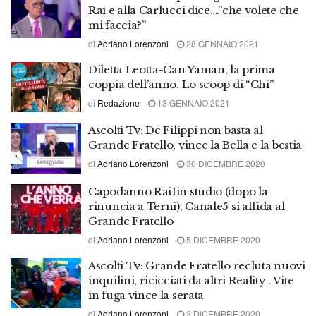
Rai e alla Carlucci dice….”che volete che
mi faccia?”
di
Adriano Lorenzoni
28 GENNAIO 2021
Diletta Leotta-Can Yaman, la prima
coppia dell’anno. Lo scoop di “Chi”
di
Redazione
13 GENNAIO 2021
Ascolti Tv: De Filippi non basta al
Grande Fratello, vince la Bella e la bestia
di
Adriano Lorenzoni
30 DICEMBRE 2020
Capodanno Rai1in studio (dopo la
rinuncia a Terni), Canale5 si affida al
Grande Fratello
di
Adriano Lorenzoni
5 DICEMBRE 2020
Ascolti Tv: Grande Fratello recluta nuovi
inquilini, ricicciati da altri Reality . Vite
in fuga vince la serata
di
Adriano Lorenzoni
2 DICEMBRE 2020