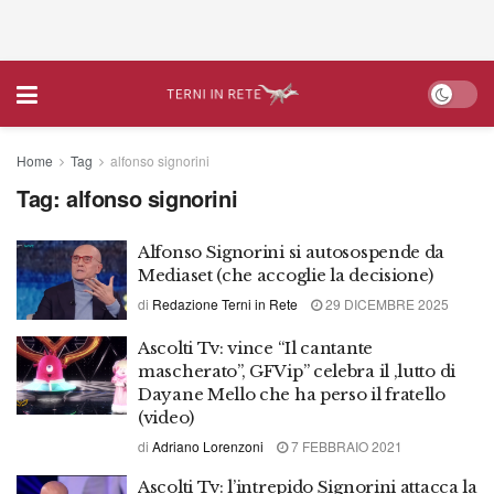
Home
Tag
alfonso signorini
Tag:
alfonso signorini
Alfonso Signorini si autosospende da
Mediaset (che accoglie la decisione)
di
Redazione Terni in Rete
29 DICEMBRE 2025
Ascolti Tv: vince “Il cantante
mascherato”, GFVip” celebra il ,lutto di
Dayane Mello che ha perso il fratello
(video)
di
Adriano Lorenzoni
7 FEBBRAIO 2021
Ascolti Tv: l’intrepido Signorini attacca la