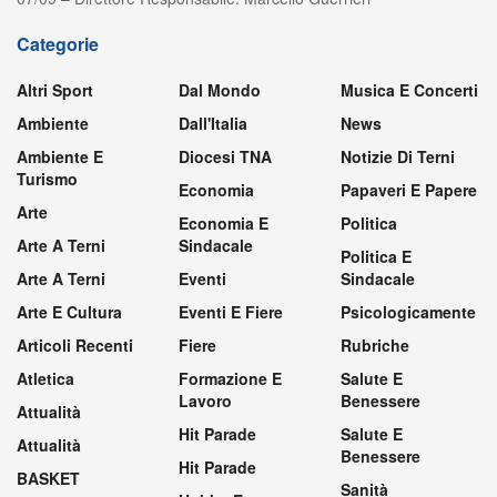
Categorie
Altri Sport
Dal Mondo
Musica E Concerti
Ambiente
Dall'Italia
News
Ambiente E
Diocesi TNA
Notizie Di Terni
Turismo
Economia
Papaveri E Papere
Arte
Economia E
Politica
Arte A Terni
Sindacale
Politica E
Arte A Terni
Eventi
Sindacale
Arte E Cultura
Eventi E Fiere
Psicologicamente
Articoli Recenti
Fiere
Rubriche
Atletica
Formazione E
Salute E
Lavoro
Benessere
Attualità
Hit Parade
Salute E
Attualità
Benessere
Hit Parade
BASKET
Sanità