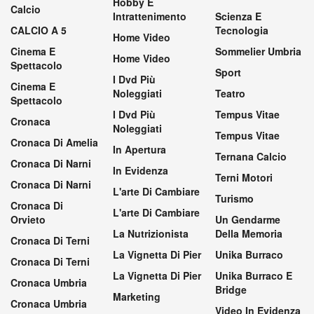
Hobby E
Calcio
Intrattenimento
Scienza E
CALCIO A 5
Tecnologia
Home Video
Cinema E
Sommelier Umbria
Home Video
Spettacolo
Sport
I Dvd Più
Cinema E
Noleggiati
Teatro
Spettacolo
I Dvd Più
Tempus Vitae
Cronaca
Noleggiati
Tempus Vitae
Cronaca Di Amelia
In Apertura
Ternana Calcio
Cronaca Di Narni
In Evidenza
Terni Motori
Cronaca Di Narni
L'arte Di Cambiare
Turismo
Cronaca Di
L'arte Di Cambiare
Orvieto
Un Gendarme
La Nutrizionista
Della Memoria
Cronaca Di Terni
La Vignetta Di Pier
Unika Burraco
Cronaca Di Terni
La Vignetta Di Pier
Unika Burraco E
Cronaca Umbria
Bridge
Marketing
Cronaca Umbria
Video In Evidenza