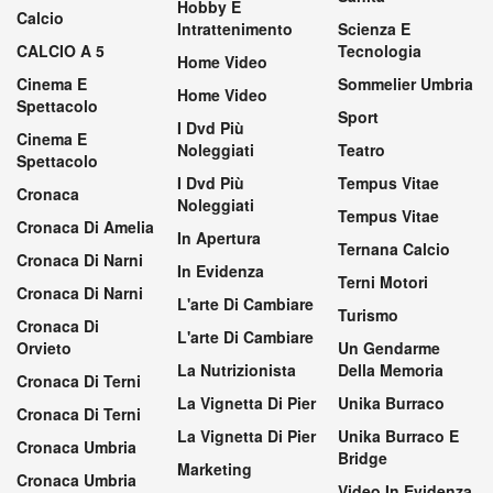
Hobby E
Calcio
Intrattenimento
Scienza E
CALCIO A 5
Tecnologia
Home Video
Cinema E
Sommelier Umbria
Home Video
Spettacolo
Sport
I Dvd Più
Cinema E
Noleggiati
Teatro
Spettacolo
I Dvd Più
Tempus Vitae
Cronaca
Noleggiati
Tempus Vitae
Cronaca Di Amelia
In Apertura
Ternana Calcio
Cronaca Di Narni
In Evidenza
Terni Motori
Cronaca Di Narni
L'arte Di Cambiare
Turismo
Cronaca Di
L'arte Di Cambiare
Orvieto
Un Gendarme
La Nutrizionista
Della Memoria
Cronaca Di Terni
La Vignetta Di Pier
Unika Burraco
Cronaca Di Terni
La Vignetta Di Pier
Unika Burraco E
Cronaca Umbria
Bridge
Marketing
Cronaca Umbria
Video In Evidenza