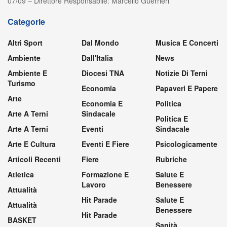
07/09 – Direttore Responsabile: Marcello Guerrieri
Categorie
Altri Sport
Dal Mondo
Musica E Concerti
Ambiente
Dall'Italia
News
Ambiente E
Diocesi TNA
Notizie Di Terni
Turismo
Economia
Papaveri E Papere
Arte
Economia E
Politica
Arte A Terni
Sindacale
Politica E
Arte A Terni
Eventi
Sindacale
Arte E Cultura
Eventi E Fiere
Psicologicamente
Articoli Recenti
Fiere
Rubriche
Atletica
Formazione E
Salute E
Lavoro
Benessere
Attualità
Hit Parade
Salute E
Attualità
Benessere
Hit Parade
BASKET
Sanità