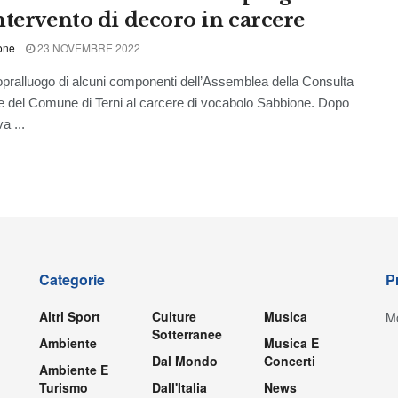
ntervento di decoro in carcere
one
23 NOVEMBRE 2022
pralluogo di alcuni componenti dell’Assemblea della Consulta
e del Comune di Terni al carcere di vocabolo Sabbione. Dopo
a ...
Categorie
P
Altri Sport
Culture
Musica
Mo
Sotterranee
Ambiente
Musica E
Dal Mondo
Concerti
Ambiente E
Turismo
Dall'Italia
News