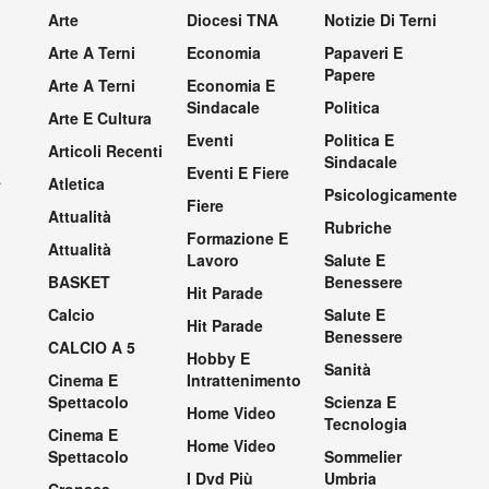
Arte
Diocesi TNA
Notizie Di Terni
Arte A Terni
Economia
Papaveri E
Papere
Arte A Terni
Economia E
Sindacale
Politica
Arte E Cultura
Eventi
Politica E
Articoli Recenti
Sindacale
Eventi E Fiere
.
Atletica
Psicologicamente
Fiere
Attualità
Rubriche
Formazione E
Attualità
Lavoro
Salute E
BASKET
Benessere
Hit Parade
Calcio
Salute E
Hit Parade
Benessere
CALCIO A 5
Hobby E
Sanità
Cinema E
Intrattenimento
Spettacolo
Scienza E
Home Video
Tecnologia
Cinema E
Home Video
Spettacolo
Sommelier
I Dvd Più
Umbria
Cronaca