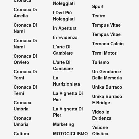
Noleggiati
Sport
Cronaca Di
I Dvd Più
Amelia
Teatro
Noleggiati
Cronaca Di
Tempus Vitae
In Apertura
Narni
Tempus Vitae
In Evidenza
Cronaca Di
Ternana Calcio
Narni
L'arte Di
Cambiare
Terni Motori
Cronaca Di
Orvieto
L'arte Di
Turismo
Cambiare
Cronaca Di
Un Gendarme
Terni
La
Della Memoria
Nutrizionista
Cronaca Di
Unika Burraco
Terni
La Vignetta Di
Unika Burraco
Pier
Cronaca
E Bridge
Umbria
La Vignetta Di
Video In
Pier
Cronaca
Evidenza
Umbria
Marketing
Visione
Cultura
MOTOCICLISMO
Olistica