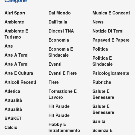
Categorie
Altri Sport
Dal Mondo
Musica E Concerti
Ambiente
Dall'Italia
News
Ambiente E
Diocesi TNA
Notizie Di Terni
Turismo
Economia
Papaveri E Papere
Arte
Economia E
Politica
Arte A Terni
Sindacale
Politica E
Arte A Terni
Eventi
Sindacale
Arte E Cultura
Eventi E Fiere
Psicologicamente
Articoli Recenti
Fiere
Rubriche
Atletica
Formazione E
Salute E
Lavoro
Benessere
Attualità
Hit Parade
Salute E
Attualità
Benessere
Hit Parade
BASKET
Sanità
Hobby E
Calcio
Intrattenimento
Scienza E