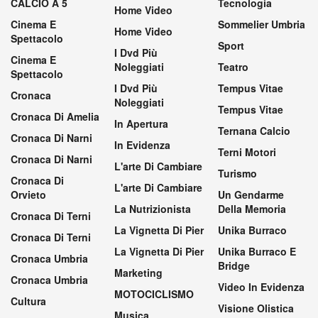
CALCIO A 5
Tecnologia
Home Video
Cinema E
Sommelier Umbria
Home Video
Spettacolo
Sport
I Dvd Più
Cinema E
Noleggiati
Teatro
Spettacolo
I Dvd Più
Tempus Vitae
Cronaca
Noleggiati
Tempus Vitae
Cronaca Di Amelia
In Apertura
Ternana Calcio
Cronaca Di Narni
In Evidenza
Terni Motori
Cronaca Di Narni
L'arte Di Cambiare
Turismo
Cronaca Di
L'arte Di Cambiare
Orvieto
Un Gendarme
La Nutrizionista
Della Memoria
Cronaca Di Terni
La Vignetta Di Pier
Unika Burraco
Cronaca Di Terni
La Vignetta Di Pier
Unika Burraco E
Cronaca Umbria
Bridge
Marketing
Cronaca Umbria
Video In Evidenza
MOTOCICLISMO
Cultura
Visione Olistica
Musica