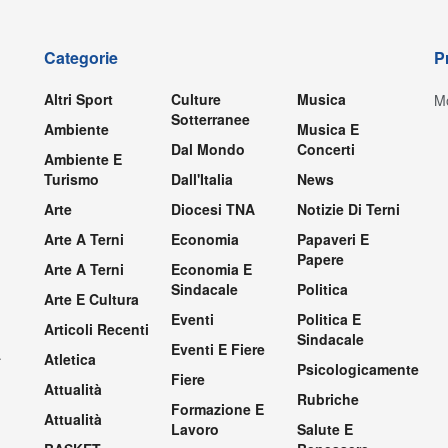
Categorie
P
Altri Sport
Culture
Musica
Mo
Sotterranee
Ambiente
Musica E
Dal Mondo
Concerti
Ambiente E
Turismo
Dall'Italia
News
Arte
Diocesi TNA
Notizie Di Terni
Arte A Terni
Economia
Papaveri E
Papere
Arte A Terni
Economia E
Sindacale
Politica
Arte E Cultura
Eventi
Politica E
Articoli Recenti
Sindacale
Eventi E Fiere
.
Atletica
Psicologicamente
Fiere
Attualità
Rubriche
Formazione E
Attualità
Lavoro
Salute E