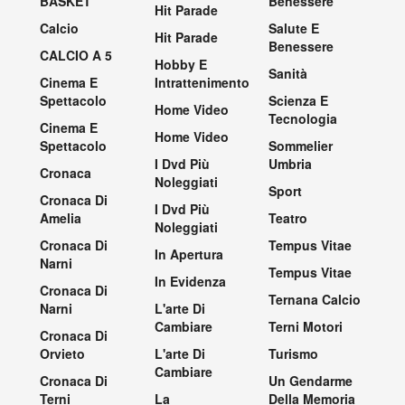
BASKET
Benessere
Hit Parade
Calcio
Salute E
Hit Parade
Benessere
CALCIO A 5
Hobby E
Sanità
Cinema E
Intrattenimento
Spettacolo
Scienza E
Home Video
Tecnologia
Cinema E
Home Video
Spettacolo
Sommelier
I Dvd Più
Umbria
Cronaca
Noleggiati
Sport
Cronaca Di
I Dvd Più
Amelia
Teatro
Noleggiati
Cronaca Di
Tempus Vitae
In Apertura
Narni
Tempus Vitae
In Evidenza
Cronaca Di
Ternana Calcio
Narni
L'arte Di
Cambiare
Terni Motori
Cronaca Di
Orvieto
L'arte Di
Turismo
Cambiare
Cronaca Di
Un Gendarme
Terni
La
Della Memoria