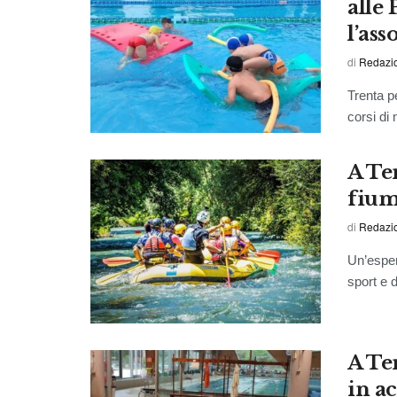
alle 
l’as
di
Redazi
Trenta p
corsi di 
A Ter
fium
di
Redazi
Un’esper
sport e d
A Ter
in a