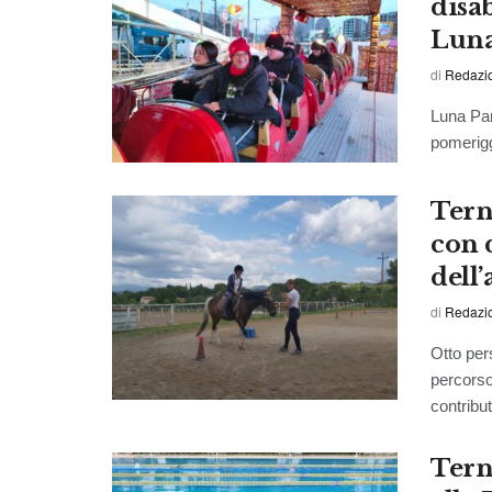
disab
Luna
di
Redazio
Luna Par
pomeriggi
Tern
con d
dell
di
Redazi
Otto per
percorso
contribut
Terni