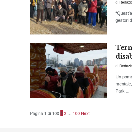
di
Redazi
“Quest’an
gestori d
Terni
disab
di
Redazi
Un pomer
mentale,
Park ...
Pagina 1 di 100
1
2
…
100
Next