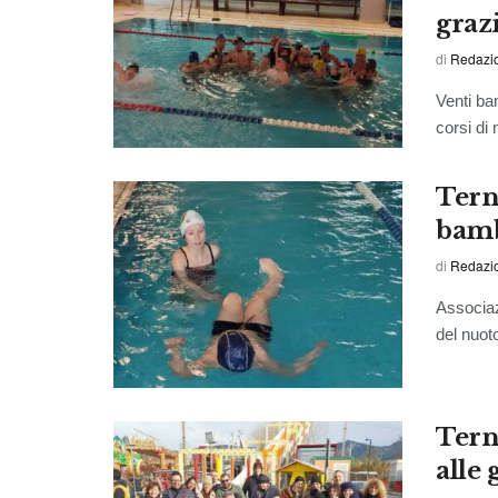
graz
di
Redazi
Venti ba
corsi di 
Tern
bamb
di
Redazi
Associaz
del nuoto
Terni
alle 