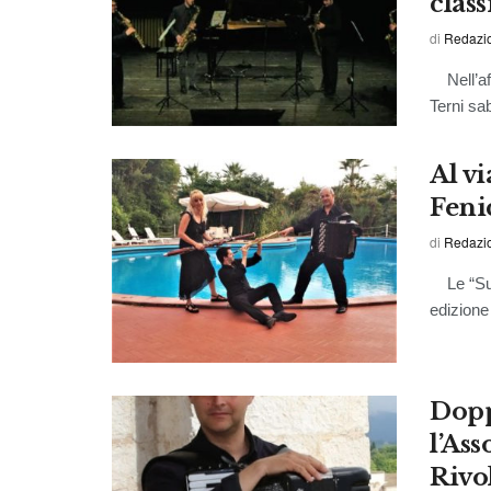
class
di
Redazi
Nell’aff
Terni sab
Al vi
Feni
di
Redazi
Le “Sugg
edizione
Dopp
l’Ass
Rivo