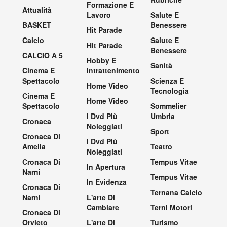
Formazione E
Attualità
Lavoro
Salute E
BASKET
Benessere
Hit Parade
Calcio
Salute E
Hit Parade
Benessere
CALCIO A 5
Hobby E
Sanità
Cinema E
Intrattenimento
Spettacolo
Scienza E
Home Video
Tecnologia
Cinema E
Home Video
Spettacolo
Sommelier
I Dvd Più
Umbria
Cronaca
Noleggiati
Sport
Cronaca Di
I Dvd Più
Amelia
Teatro
Noleggiati
Cronaca Di
Tempus Vitae
In Apertura
Narni
Tempus Vitae
In Evidenza
Cronaca Di
Ternana Calcio
Narni
L'arte Di
Cambiare
Terni Motori
Cronaca Di
Orvieto
L'arte Di
Turismo