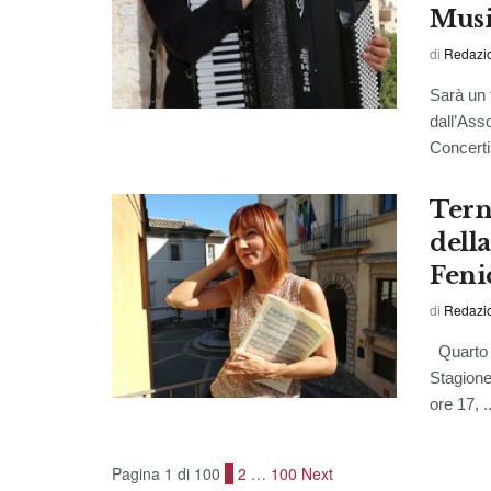
Musi
di
Redazi
Sarà un 
dall’Ass
Concertis
Tern
dell
Feni
di
Redazi
Quarto e
Stagione
ore 17, ..
Pagina 1 di 100
1
2
…
100
Next