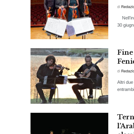
di
Redazi
Nell’inc
30 giugno
Fine
Feni
di
Redazi
Altri due
entrambi
Tern
l’Ar