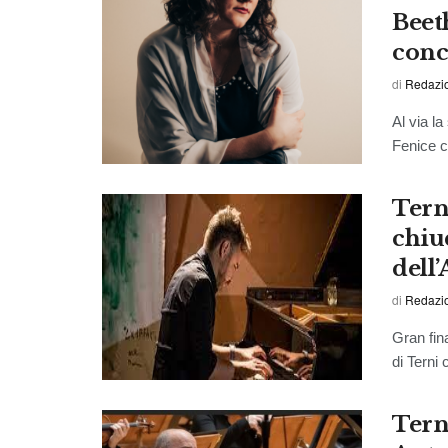
Beet
conc
di
Redazi
Al via l
Fenice c
Terni
chiu
dell
di
Redazi
Gran fin
di Terni 
Terni