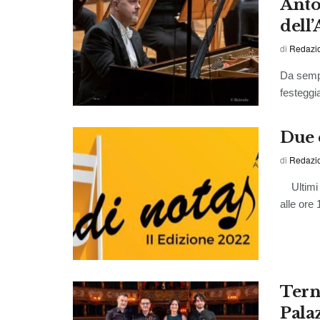
Anto
dell
di
Redazi
Da sempre
festeggia
Due 
di
Redazi
Ultimi d
alle ore 
Terni
Pala