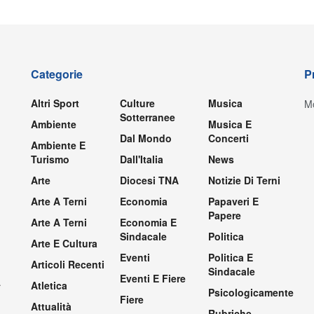
Categorie
P
Altri Sport
Culture
Musica
Mo
Sotterranee
Ambiente
Musica E
Dal Mondo
Concerti
Ambiente E
Turismo
Dall'Italia
News
Arte
Diocesi TNA
Notizie Di Terni
Arte A Terni
Economia
Papaveri E
Papere
Arte A Terni
Economia E
Sindacale
Politica
Arte E Cultura
Eventi
Politica E
Articoli Recenti
Sindacale
Eventi E Fiere
.
Atletica
Psicologicamente
Fiere
Attualità
Rubriche