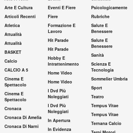
Arte E Cultura
Eventi E Fiere
Psicologicamente
Articoli Recenti
Fiere
Rubriche
Atletica
Formazione E
Salute E
Lavoro
Benessere
Attualità
Hit Parade
Salute E
Attualità
Benessere
Hit Parade
BASKET
Sanità
Hobby E
Calcio
Intrattenimento
Scienza E
CALCIO A 5
Tecnologia
Home Video
Cinema E
Sommelier Umbria
Home Video
Spettacolo
Sport
I Dvd Più
Cinema E
Noleggiati
Teatro
Spettacolo
I Dvd Più
Tempus Vitae
Cronaca
Noleggiati
Tempus Vitae
Cronaca Di Amelia
In Apertura
Ternana Calcio
Cronaca Di Narni
In Evidenza
Terni Motori