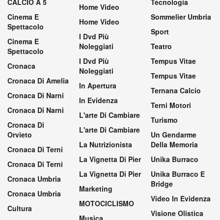
CALCIO A 5
Tecnologia
Home Video
Cinema E
Sommelier Umbria
Home Video
Spettacolo
Sport
I Dvd Più
Cinema E
Noleggiati
Teatro
Spettacolo
I Dvd Più
Tempus Vitae
Cronaca
Noleggiati
Tempus Vitae
Cronaca Di Amelia
In Apertura
Ternana Calcio
Cronaca Di Narni
In Evidenza
Terni Motori
Cronaca Di Narni
L'arte Di Cambiare
Turismo
Cronaca Di
L'arte Di Cambiare
Orvieto
Un Gendarme
La Nutrizionista
Della Memoria
Cronaca Di Terni
La Vignetta Di Pier
Unika Burraco
Cronaca Di Terni
La Vignetta Di Pier
Unika Burraco E
Cronaca Umbria
Bridge
Marketing
Cronaca Umbria
Video In Evidenza
MOTOCICLISMO
Cultura
Visione Olistica
Musica