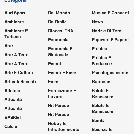
Categorie
Altri Sport
Dal Mondo
Musica E Concerti
Ambiente
Dall'Italia
News
Ambiente E
Diocesi TNA
Notizie Di Terni
Turismo
Economia
Papaveri E Papere
Arte
Economia E
Politica
Arte A Terni
Sindacale
Politica E
Arte A Terni
Eventi
Sindacale
Arte E Cultura
Eventi E Fiere
Psicologicamente
Articoli Recenti
Fiere
Rubriche
Atletica
Formazione E
Salute E
Lavoro
Benessere
Attualità
Hit Parade
Salute E
Attualità
Benessere
Hit Parade
BASKET
Sanità
Hobby E
Calcio
Intrattenimento
Scienza E