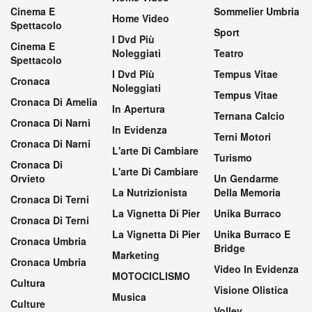
Cinema E
Sommelier Umbria
Home Video
Spettacolo
Sport
I Dvd Più
Cinema E
Noleggiati
Teatro
Spettacolo
I Dvd Più
Tempus Vitae
Cronaca
Noleggiati
Tempus Vitae
Cronaca Di Amelia
In Apertura
Ternana Calcio
Cronaca Di Narni
In Evidenza
Terni Motori
Cronaca Di Narni
L'arte Di Cambiare
Turismo
Cronaca Di
L'arte Di Cambiare
Orvieto
Un Gendarme
La Nutrizionista
Della Memoria
Cronaca Di Terni
La Vignetta Di Pier
Unika Burraco
Cronaca Di Terni
La Vignetta Di Pier
Unika Burraco E
Cronaca Umbria
Bridge
Marketing
Cronaca Umbria
Video In Evidenza
MOTOCICLISMO
Cultura
Visione Olistica
Musica
Culture
Volley