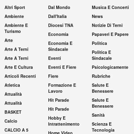
Altri Sport
Dal Mondo
Musica E Concerti
Ambiente
Dall'Italia
News
Ambiente E
Diocesi TNA
Notizie Di Terni
Turismo
Economia
Papaveri E Papere
Arte
Economia E
Politica
Arte A Terni
Sindacale
Politica E
Arte A Terni
Eventi
Sindacale
Arte E Cultura
Eventi E Fiere
Psicologicamente
Articoli Recenti
Fiere
Rubriche
Atletica
Formazione E
Salute E
Lavoro
Benessere
Attualità
Hit Parade
Salute E
Attualità
Benessere
Hit Parade
BASKET
Sanità
Hobby E
Calcio
Intrattenimento
Scienza E
CALCIO A 5
Tecnologia
Home Video