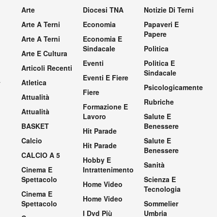
Arte
Diocesi TNA
Notizie Di Terni
Arte A Terni
Economia
Papaveri E
Papere
Arte A Terni
Economia E
Sindacale
Politica
Arte E Cultura
Eventi
Politica E
Articoli Recenti
Sindacale
Eventi E Fiere
.
Atletica
Psicologicamente
Fiere
Attualità
Rubriche
Formazione E
Attualità
Lavoro
Salute E
BASKET
Benessere
Hit Parade
Calcio
Salute E
Hit Parade
Benessere
CALCIO A 5
Hobby E
Sanità
Cinema E
Intrattenimento
Spettacolo
Scienza E
Home Video
Tecnologia
Cinema E
Home Video
Spettacolo
Sommelier
I Dvd Più
Umbria