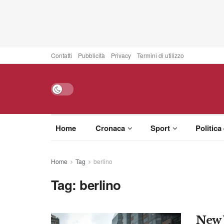
Contatti
Pubblicità
Privacy
Termini di utilizzo
Home
Cronaca
Sport
Politica
Home
Tag
berlino
Tag:
berlino
New 