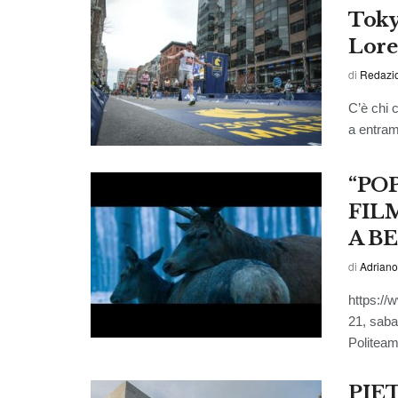
Toky
Lore
di
Redazio
C’è chi 
a entramb
“PO
FIL
A B
di
Adriano
https:/
21, saba
Politeam
PIE