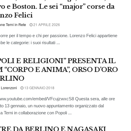
o e Boston. Le sei “major” corse da
nzo Felici
ne Terni in Rete
21 APRILE 2026
corre per il tempo e chi per passione. Lorenzo Felici appartiene
e le categorie: i suoi risultati ...
POLI E RELIGIONI” PRESENTA IL
M “CORPO E ANIMA”, ORSO D’ORO
ERLINO
 Lorenzoni
13 GENNAIO 2018
/www.youtube.com/embed/VFcujzwxcS8 Questa sera, alle ore
to 13 gennaio, un nuovo appuntamento organizzato dal
a Terni in collaborazione con Popoli ...
TRE DA BERLINO E NAGASAKI