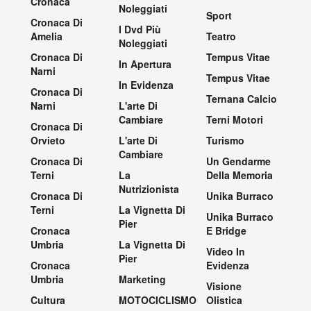
Cronaca
Noleggiati
Sport
Cronaca Di
I Dvd Più
Amelia
Teatro
Noleggiati
Cronaca Di
Tempus Vitae
In Apertura
Narni
Tempus Vitae
In Evidenza
Cronaca Di
Ternana Calcio
Narni
L'arte Di
Cambiare
Terni Motori
Cronaca Di
Orvieto
L'arte Di
Turismo
Cambiare
Cronaca Di
Un Gendarme
Terni
La
Della Memoria
Nutrizionista
Cronaca Di
Unika Burraco
Terni
La Vignetta Di
Unika Burraco
Pier
Cronaca
E Bridge
Umbria
La Vignetta Di
Video In
Pier
Cronaca
Evidenza
Umbria
Marketing
Visione
Cultura
MOTOCICLISMO
Olistica