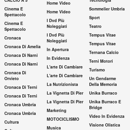
Home Video
Cinema E
Sommelier Umbria
Home Video
Spettacolo
Sport
I Dvd Più
Cinema E
Noleggiati
Teatro
Spettacolo
I Dvd Più
Tempus Vitae
Cronaca
Noleggiati
Tempus Vitae
Cronaca Di Amelia
In Apertura
Ternana Calcio
Cronaca Di Narni
In Evidenza
Terni Motori
Cronaca Di Narni
L'arte Di Cambiare
Turismo
Cronaca Di
L'arte Di Cambiare
Orvieto
Un Gendarme
La Nutrizionista
Della Memoria
Cronaca Di Terni
La Vignetta Di Pier
Unika Burraco
Cronaca Di Terni
La Vignetta Di Pier
Unika Burraco E
Cronaca Umbria
Bridge
Marketing
Cronaca Umbria
Video In Evidenza
MOTOCICLISMO
Cultura
Visione Olistica
Musica