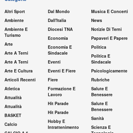
Altri Sport
Dal Mondo
Musica E Concerti
Ambiente
Dall'Italia
News
Ambiente E
Diocesi TNA
Notizie Di Terni
Turismo
Economia
Papaveri E Papere
Arte
Economia E
Politica
Arte A Terni
Sindacale
Politica E
Arte A Terni
Eventi
Sindacale
Arte E Cultura
Eventi E Fiere
Psicologicamente
Articoli Recenti
Fiere
Rubriche
Atletica
Formazione E
Salute E
Lavoro
Benessere
Attualità
Hit Parade
Salute E
Attualità
Benessere
Hit Parade
BASKET
Sanità
Hobby E
Calcio
Intrattenimento
Scienza E
CALCIO A 5
Tecnologia