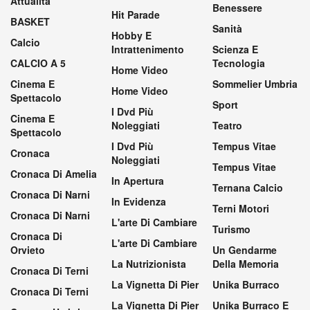
Attualità
Benessere
Hit Parade
BASKET
Sanità
Hobby E
Calcio
Intrattenimento
Scienza E
CALCIO A 5
Tecnologia
Home Video
Cinema E
Sommelier Umbria
Home Video
Spettacolo
Sport
I Dvd Più
Cinema E
Noleggiati
Teatro
Spettacolo
I Dvd Più
Tempus Vitae
Cronaca
Noleggiati
Tempus Vitae
Cronaca Di Amelia
In Apertura
Ternana Calcio
Cronaca Di Narni
In Evidenza
Terni Motori
Cronaca Di Narni
L'arte Di Cambiare
Turismo
Cronaca Di
L'arte Di Cambiare
Orvieto
Un Gendarme
La Nutrizionista
Della Memoria
Cronaca Di Terni
La Vignetta Di Pier
Unika Burraco
Cronaca Di Terni
La Vignetta Di Pier
Unika Burraco E