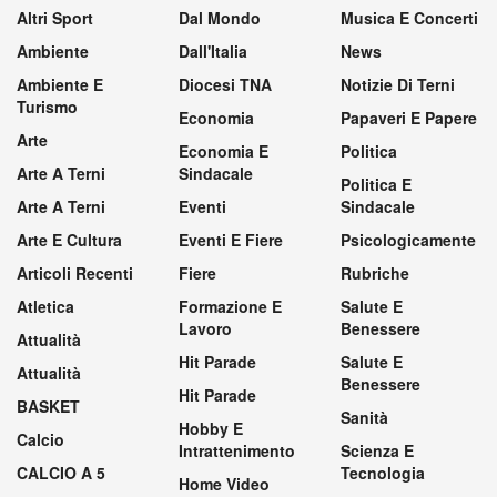
Altri Sport
Dal Mondo
Musica E Concerti
Ambiente
Dall'Italia
News
Ambiente E
Diocesi TNA
Notizie Di Terni
Turismo
Economia
Papaveri E Papere
Arte
Economia E
Politica
Arte A Terni
Sindacale
Politica E
Arte A Terni
Eventi
Sindacale
Arte E Cultura
Eventi E Fiere
Psicologicamente
Articoli Recenti
Fiere
Rubriche
Atletica
Formazione E
Salute E
Lavoro
Benessere
Attualità
Hit Parade
Salute E
Attualità
Benessere
Hit Parade
BASKET
Sanità
Hobby E
Calcio
Intrattenimento
Scienza E
CALCIO A 5
Tecnologia
Home Video