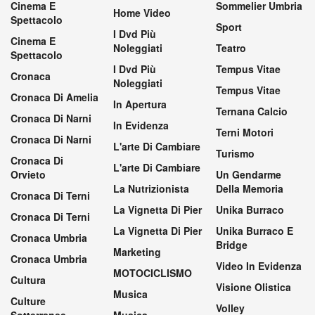
Cinema E
Sommelier Umbria
Home Video
Spettacolo
Sport
I Dvd Più
Cinema E
Noleggiati
Teatro
Spettacolo
I Dvd Più
Tempus Vitae
Cronaca
Noleggiati
Tempus Vitae
Cronaca Di Amelia
In Apertura
Ternana Calcio
Cronaca Di Narni
In Evidenza
Terni Motori
Cronaca Di Narni
L'arte Di Cambiare
Turismo
Cronaca Di
L'arte Di Cambiare
Orvieto
Un Gendarme
La Nutrizionista
Della Memoria
Cronaca Di Terni
La Vignetta Di Pier
Unika Burraco
Cronaca Di Terni
La Vignetta Di Pier
Unika Burraco E
Cronaca Umbria
Bridge
Marketing
Cronaca Umbria
Video In Evidenza
MOTOCICLISMO
Cultura
Visione Olistica
Musica
Culture
Volley