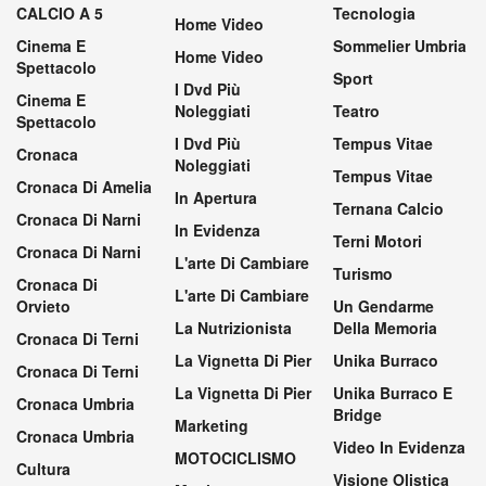
CALCIO A 5
Tecnologia
Home Video
Cinema E
Sommelier Umbria
Home Video
Spettacolo
Sport
I Dvd Più
Cinema E
Noleggiati
Teatro
Spettacolo
I Dvd Più
Tempus Vitae
Cronaca
Noleggiati
Tempus Vitae
Cronaca Di Amelia
In Apertura
Ternana Calcio
Cronaca Di Narni
In Evidenza
Terni Motori
Cronaca Di Narni
L'arte Di Cambiare
Turismo
Cronaca Di
L'arte Di Cambiare
Orvieto
Un Gendarme
La Nutrizionista
Della Memoria
Cronaca Di Terni
La Vignetta Di Pier
Unika Burraco
Cronaca Di Terni
La Vignetta Di Pier
Unika Burraco E
Cronaca Umbria
Bridge
Marketing
Cronaca Umbria
Video In Evidenza
MOTOCICLISMO
Cultura
Visione Olistica