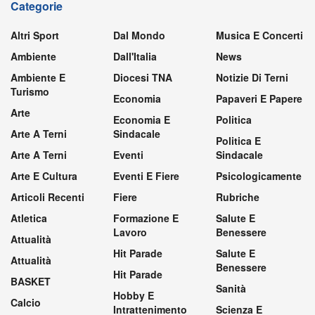
Categorie
Altri Sport
Dal Mondo
Musica E Concerti
Ambiente
Dall'Italia
News
Ambiente E
Diocesi TNA
Notizie Di Terni
Turismo
Economia
Papaveri E Papere
Arte
Economia E
Politica
Arte A Terni
Sindacale
Politica E
Arte A Terni
Eventi
Sindacale
Arte E Cultura
Eventi E Fiere
Psicologicamente
Articoli Recenti
Fiere
Rubriche
Atletica
Formazione E
Salute E
Lavoro
Benessere
Attualità
Hit Parade
Salute E
Attualità
Benessere
Hit Parade
BASKET
Sanità
Hobby E
Calcio
Intrattenimento
Scienza E