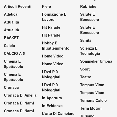
Articoli Recenti
Fiere
Rubriche
Atletica
Formazione E
Salute E
Lavoro
Benessere
Attualità
Hit Parade
Salute E
Attualità
Benessere
Hit Parade
BASKET
Sanità
Hobby E
Calcio
Intrattenimento
Scienza E
CALCIO A 5
Tecnologia
Home Video
Cinema E
Sommelier Umbria
Home Video
Spettacolo
Sport
I Dvd Più
Cinema E
Noleggiati
Teatro
Spettacolo
I Dvd Più
Tempus Vitae
Cronaca
Noleggiati
Tempus Vitae
Cronaca Di Amelia
In Apertura
Ternana Calcio
Cronaca Di Narni
In Evidenza
Terni Motori
Cronaca Di Narni
L'arte Di Cambiare
Turismo