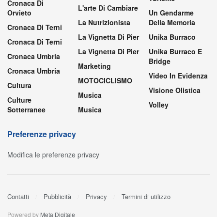
Cronaca Di
L'arte Di Cambiare
Orvieto
Un Gendarme
La Nutrizionista
Della Memoria
Cronaca Di Terni
La Vignetta Di Pier
Unika Burraco
Cronaca Di Terni
La Vignetta Di Pier
Unika Burraco E
Cronaca Umbria
Bridge
Marketing
Cronaca Umbria
Video In Evidenza
MOTOCICLISMO
Cultura
Visione Olistica
Musica
Culture
Volley
Sotterranee
Musica
Preferenze privacy
Modifica le preferenze privacy
Contatti
Pubblicità
Privacy
Termini di utilizzo
Powered by
Meta Digitale