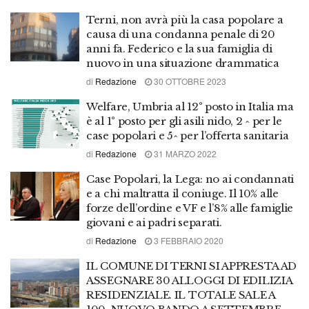
Terni, non avrà più la casa popolare a
causa di una condanna penale di 20
anni fa. Federico e la sua famiglia di
nuovo in una situazione drammatica
di
Redazione
30 OTTOBRE 2023
Welfare, Umbria al 12° posto in Italia ma
è al 1° posto per gli asili nido, 2 ^ per le
case popolari e 5^ per l’offerta sanitaria
di
Redazione
31 MARZO 2022
Case Popolari, la Lega: no ai condannati
e a chi maltratta il coniuge. Il 10% alle
forze dell’ordine e VF e l’8% alle famiglie
giovani e ai padri separati.
di
Redazione
3 FEBBRAIO 2020
IL COMUNE DI TERNI SI APPRESTA AD
ASSEGNARE 30 ALLOGGI DI EDILIZIA
RESIDENZIALE. IL TOTALE SALE A