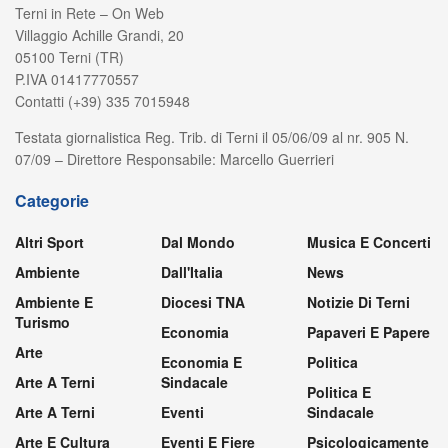
Terni in Rete – On Web
Villaggio Achille Grandi, 20
05100 Terni (TR)
P.IVA 01417770557
Contatti (+39) 335 7015948
Testata giornalistica Reg. Trib. di Terni il 05/06/09 al nr. 905 N.
07/09 – Direttore Responsabile: Marcello Guerrieri
Categorie
Altri Sport
Dal Mondo
Musica E Concerti
Ambiente
Dall'Italia
News
Ambiente E
Diocesi TNA
Notizie Di Terni
Turismo
Economia
Papaveri E Papere
Arte
Economia E
Politica
Arte A Terni
Sindacale
Politica E
Arte A Terni
Eventi
Sindacale
Arte E Cultura
Eventi E Fiere
Psicologicamente