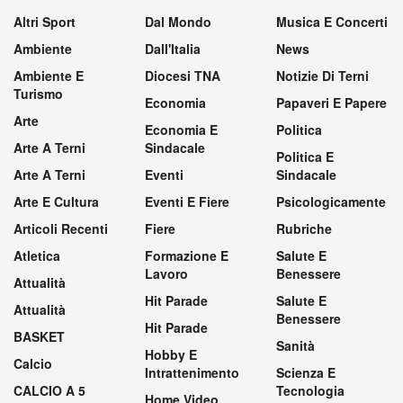
Altri Sport
Dal Mondo
Musica E Concerti
Ambiente
Dall'Italia
News
Ambiente E
Diocesi TNA
Notizie Di Terni
Turismo
Economia
Papaveri E Papere
Arte
Economia E
Politica
Arte A Terni
Sindacale
Politica E
Arte A Terni
Eventi
Sindacale
Arte E Cultura
Eventi E Fiere
Psicologicamente
Articoli Recenti
Fiere
Rubriche
Atletica
Formazione E
Salute E
Lavoro
Benessere
Attualità
Hit Parade
Salute E
Attualità
Benessere
Hit Parade
BASKET
Sanità
Hobby E
Calcio
Intrattenimento
Scienza E
CALCIO A 5
Tecnologia
Home Video