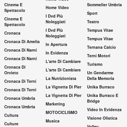
Cinema E
Sommelier Umbria
Home Video
Spettacolo
Sport
I Dvd Più
Cinema E
Noleggiati
Teatro
Spettacolo
I Dvd Più
Tempus Vitae
Cronaca
Noleggiati
Tempus Vitae
Cronaca Di Amelia
In Apertura
Ternana Calcio
Cronaca Di Narni
In Evidenza
Terni Motori
Cronaca Di Narni
L'arte Di Cambiare
Turismo
Cronaca Di
L'arte Di Cambiare
Orvieto
Un Gendarme
La Nutrizionista
Della Memoria
Cronaca Di Terni
La Vignetta Di Pier
Unika Burraco
Cronaca Di Terni
La Vignetta Di Pier
Unika Burraco E
Cronaca Umbria
Bridge
Marketing
Cronaca Umbria
Video In Evidenza
MOTOCICLISMO
Cultura
Visione Olistica
Musica
Culture
Volley