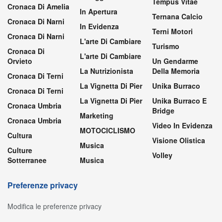
Tempus Vitae
Cronaca Di Amelia
In Apertura
Ternana Calcio
Cronaca Di Narni
In Evidenza
Terni Motori
Cronaca Di Narni
L'arte Di Cambiare
Turismo
Cronaca Di
L'arte Di Cambiare
Orvieto
Un Gendarme
La Nutrizionista
Della Memoria
Cronaca Di Terni
La Vignetta Di Pier
Unika Burraco
Cronaca Di Terni
La Vignetta Di Pier
Unika Burraco E
Cronaca Umbria
Bridge
Marketing
Cronaca Umbria
Video In Evidenza
MOTOCICLISMO
Cultura
Visione Olistica
Musica
Culture
Volley
Sotterranee
Musica
Preferenze privacy
Modifica le preferenze privacy