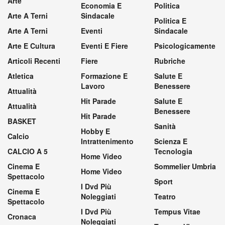
Arte
Economia E
Politica
Arte A Terni
Sindacale
Politica E
Arte A Terni
Eventi
Sindacale
Arte E Cultura
Eventi E Fiere
Psicologicamente
Articoli Recenti
Fiere
Rubriche
Atletica
Formazione E
Salute E
Lavoro
Benessere
Attualità
Hit Parade
Salute E
Attualità
Benessere
Hit Parade
BASKET
Sanità
Hobby E
Calcio
Intrattenimento
Scienza E
CALCIO A 5
Tecnologia
Home Video
Cinema E
Sommelier Umbria
Home Video
Spettacolo
Sport
I Dvd Più
Cinema E
Noleggiati
Teatro
Spettacolo
I Dvd Più
Tempus Vitae
Cronaca
Noleggiati