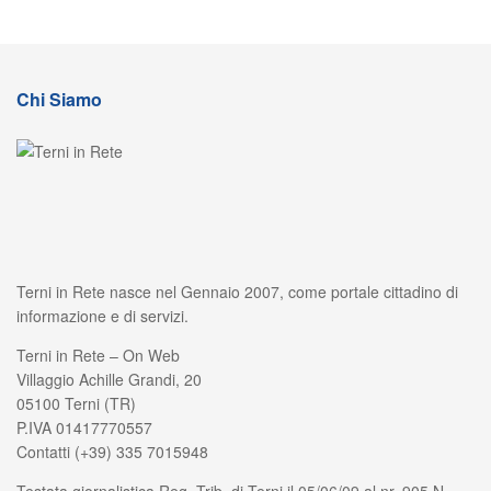
Chi Siamo
Terni in Rete nasce nel Gennaio 2007, come portale cittadino di
informazione e di servizi.
Terni in Rete – On Web
Villaggio Achille Grandi, 20
05100 Terni (TR)
P.IVA 01417770557
Contatti (+39) 335 7015948
Testata giornalistica Reg. Trib. di Terni il 05/06/09 al nr. 905 N.