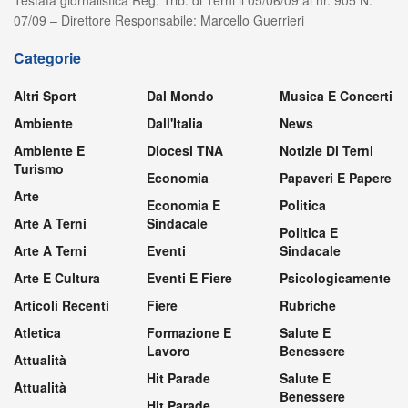
07/09 – Direttore Responsabile: Marcello Guerrieri
Categorie
Altri Sport
Dal Mondo
Musica E Concerti
Ambiente
Dall'Italia
News
Ambiente E
Diocesi TNA
Notizie Di Terni
Turismo
Economia
Papaveri E Papere
Arte
Economia E
Politica
Arte A Terni
Sindacale
Politica E
Arte A Terni
Eventi
Sindacale
Arte E Cultura
Eventi E Fiere
Psicologicamente
Articoli Recenti
Fiere
Rubriche
Atletica
Formazione E
Salute E
Lavoro
Benessere
Attualità
Hit Parade
Salute E
Attualità
Benessere
Hit Parade