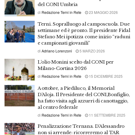
del CONI Umbria
di
Redazione Terni in Rete
23 MAGGIO 2026
Terni. Sopralluogo al camposcuola. Due
settimane ed è pronto. Il presidente Fidal
Stefano Mei ipotizza come inizio “raduni
e campionati giovanili”
di
Adriano Lorenzoni
5 MARZO 2026
L’olio Monini scelto dal CONI per
Milano-Cortina 2026
di
Redazione Terni in Rete
15 DICEMBRE 2025
A ottobre, a Piediluco, il Memorial
D’Aloja. Il Presidente del CONI,Bonfiglio,
ha fatto visita agli azzurri di canottaggio,
al centro federale
di
Redazione Terni in Rete
11 SETTEMBRE 2025
Penalizzazione Ternana. D’Alessandro
non si arrende: ricorreremo al TAR