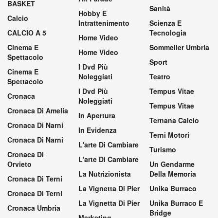
BASKET
Sanità
Hobby E
Calcio
Intrattenimento
Scienza E
CALCIO A 5
Tecnologia
Home Video
Cinema E
Sommelier Umbria
Home Video
Spettacolo
Sport
I Dvd Più
Cinema E
Noleggiati
Teatro
Spettacolo
I Dvd Più
Tempus Vitae
Cronaca
Noleggiati
Tempus Vitae
Cronaca Di Amelia
In Apertura
Ternana Calcio
Cronaca Di Narni
In Evidenza
Terni Motori
Cronaca Di Narni
L'arte Di Cambiare
Turismo
Cronaca Di
L'arte Di Cambiare
Orvieto
Un Gendarme
La Nutrizionista
Della Memoria
Cronaca Di Terni
La Vignetta Di Pier
Unika Burraco
Cronaca Di Terni
La Vignetta Di Pier
Unika Burraco E
Cronaca Umbria
Bridge
Marketing