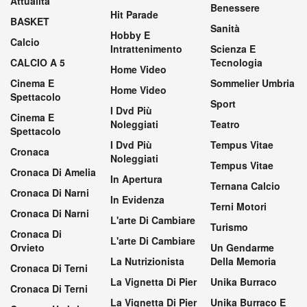
Attualità
Benessere
Hit Parade
BASKET
Sanità
Hobby E
Calcio
Intrattenimento
Scienza E
CALCIO A 5
Tecnologia
Home Video
Cinema E
Sommelier Umbria
Home Video
Spettacolo
Sport
I Dvd Più
Cinema E
Noleggiati
Teatro
Spettacolo
I Dvd Più
Tempus Vitae
Cronaca
Noleggiati
Tempus Vitae
Cronaca Di Amelia
In Apertura
Ternana Calcio
Cronaca Di Narni
In Evidenza
Terni Motori
Cronaca Di Narni
L'arte Di Cambiare
Turismo
Cronaca Di
L'arte Di Cambiare
Orvieto
Un Gendarme
La Nutrizionista
Della Memoria
Cronaca Di Terni
La Vignetta Di Pier
Unika Burraco
Cronaca Di Terni
La Vignetta Di Pier
Unika Burraco E