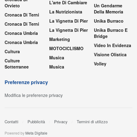
L'arte Di Cambiare
Orvieto
Un Gendarme
La Nutrizionista
Della Memoria
Cronaca Di Terni
La Vignetta Di Pier
Unika Burraco
Cronaca Di Terni
La Vignetta Di Pier
Unika Burraco E
Cronaca Umbria
Bridge
Marketing
Cronaca Umbria
Video In Evidenza
MOTOCICLISMO
Cultura
Visione Olistica
Musica
Culture
Volley
Sotterranee
Musica
Preferenze privacy
Modifica le preferenze privacy
Contatti
Pubblicità
Privacy
Termini di utilizzo
Powered by
Meta Digitale