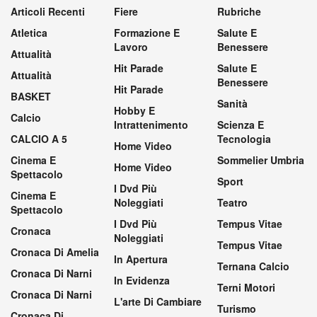
Articoli Recenti
Fiere
Rubriche
Atletica
Formazione E
Salute E
Lavoro
Benessere
Attualità
Hit Parade
Salute E
Attualità
Benessere
Hit Parade
BASKET
Sanità
Hobby E
Calcio
Intrattenimento
Scienza E
CALCIO A 5
Tecnologia
Home Video
Cinema E
Sommelier Umbria
Home Video
Spettacolo
Sport
I Dvd Più
Cinema E
Noleggiati
Teatro
Spettacolo
I Dvd Più
Tempus Vitae
Cronaca
Noleggiati
Tempus Vitae
Cronaca Di Amelia
In Apertura
Ternana Calcio
Cronaca Di Narni
In Evidenza
Terni Motori
Cronaca Di Narni
L'arte Di Cambiare
Turismo
Cronaca Di