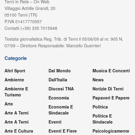
Terni in Rete – On Web
Villaggio Achille Grandi, 20
05100 Terni (TR)
P.IVA 01417770557
Contatti (+39) 335 7015948
Testata giornalistica Reg. Trib. di Terni il 05/06/09 al nr. 905 N.
07/09 – Direttore Responsabile: Marcello Guerrieri
Categorie
Altri Sport
Dal Mondo
Musica E Concerti
Ambiente
Dall'Italia
News
Ambiente E
Diocesi TNA
Notizie Di Terni
Turismo
Economia
Papaveri E Papere
Arte
Economia E
Politica
Arte A Terni
Sindacale
Politica E
Arte A Terni
Eventi
Sindacale
Arte E Cultura
Eventi E Fiere
Psicologicamente