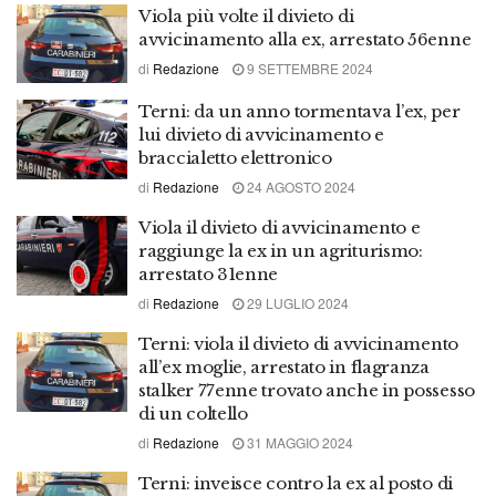
Viola più volte il divieto di
avvicinamento alla ex, arrestato 56enne
di
Redazione
9 SETTEMBRE 2024
Terni: da un anno tormentava l’ex, per
lui divieto di avvicinamento e
braccialetto elettronico
di
Redazione
24 AGOSTO 2024
Viola il divieto di avvicinamento e
raggiunge la ex in un agriturismo:
arrestato 31enne
di
Redazione
29 LUGLIO 2024
Terni: viola il divieto di avvicinamento
all’ex moglie, arrestato in flagranza
stalker 77enne trovato anche in possesso
di un coltello
di
Redazione
31 MAGGIO 2024
Terni: inveisce contro la ex al posto di