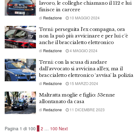
lavoro, le colleghe chiamano il 112 e lui
finisce in carcere
di
Redazione
10 MAGGIO 2024
Terni: perseguita l’ex compagna, ora
non la può più avvicinare e per lui c’è
anche il braccialetto elettronico
di
Redazione
4 MAGGIO 2024
Terni: con la scusa di andare
dall’avvocato si avvicina all’ex, ma il
braccialetto elettronico ‘avvisa’ la polizia
di
Redazione
15 MARZO 2024
Maltratta moglie e figlio: 53enne
allontanato da casa
di
Redazione
11 DICEMBRE 2023
Pagina 1 di 100
1
2
…
100
Next