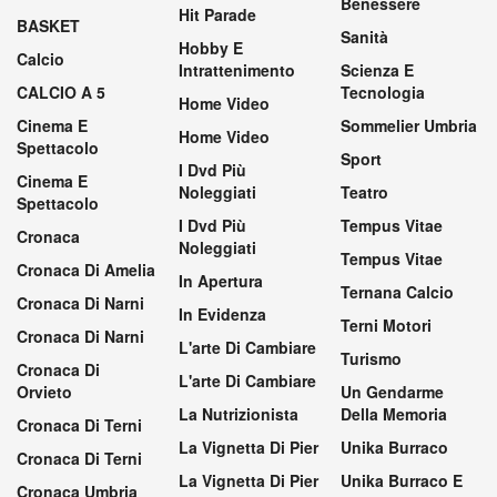
Benessere
Hit Parade
BASKET
Sanità
Hobby E
Calcio
Intrattenimento
Scienza E
CALCIO A 5
Tecnologia
Home Video
Cinema E
Sommelier Umbria
Home Video
Spettacolo
Sport
I Dvd Più
Cinema E
Noleggiati
Teatro
Spettacolo
I Dvd Più
Tempus Vitae
Cronaca
Noleggiati
Tempus Vitae
Cronaca Di Amelia
In Apertura
Ternana Calcio
Cronaca Di Narni
In Evidenza
Terni Motori
Cronaca Di Narni
L'arte Di Cambiare
Turismo
Cronaca Di
L'arte Di Cambiare
Orvieto
Un Gendarme
La Nutrizionista
Della Memoria
Cronaca Di Terni
La Vignetta Di Pier
Unika Burraco
Cronaca Di Terni
La Vignetta Di Pier
Unika Burraco E
Cronaca Umbria