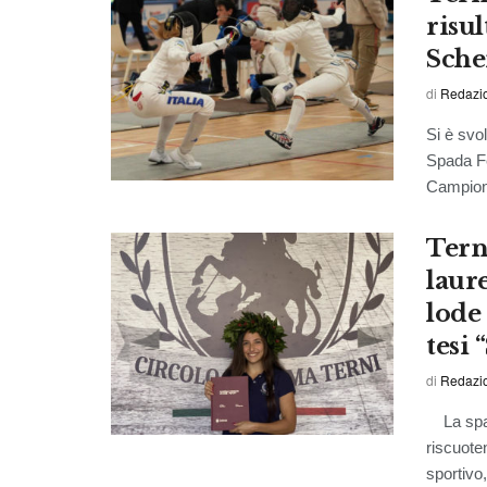
risul
Sch
di
Redazi
Si è svo
Spada Fe
Campionat
Terni
laure
lode 
tesi 
di
Redazi
La spadi
riscuote
sportivo,