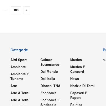
…
100
Categorie
P
Altri Sport
Culture
Musica
Mo
Sotterranee
Ambiente
Musica E
Dal Mondo
Concerti
Ambiente E
Turismo
Dall'Italia
News
Arte
Diocesi TNA
Notizie Di Terni
Arte A Terni
Economia
Papaveri E
Papere
Arte A Terni
Economia E
Sindacale
Politica