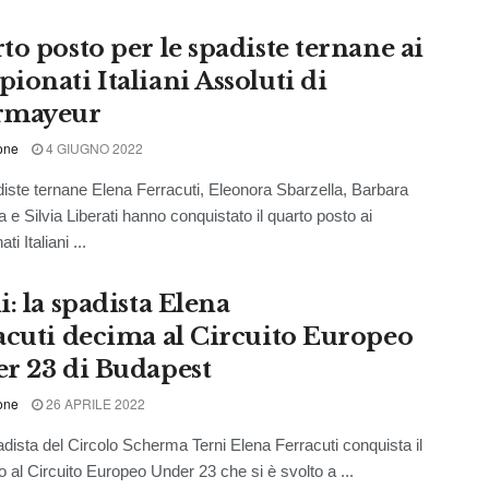
to posto per le spadiste ternane ai
ionati Italiani Assoluti di
rmayeur
one
4 GIUGNO 2022
ste ternane Elena Ferracuti, Eleonora Sbarzella, Barbara
 e Silvia Liberati hanno conquistato il quarto posto ai
i Italiani ...
: la spadista Elena
acuti decima al Circuito Europeo
r 23 di Budapest
one
26 APRILE 2022
sta del Circolo Scherma Terni Elena Ferracuti conquista il
o al Circuito Europeo Under 23 che si è svolto a ...