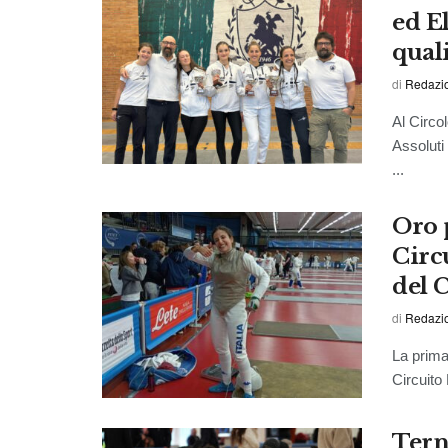
ed E
qual
di
Redazi
Al Circo
Assoluti
...
Oro 
Circ
del 
di
Redazi
La prima
Circuito
Terni