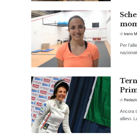
Sche
mom
di
Ivano M
Per l’al
nazionale
Tern
Prim
di
Redazi
Ancora t
allievi. 