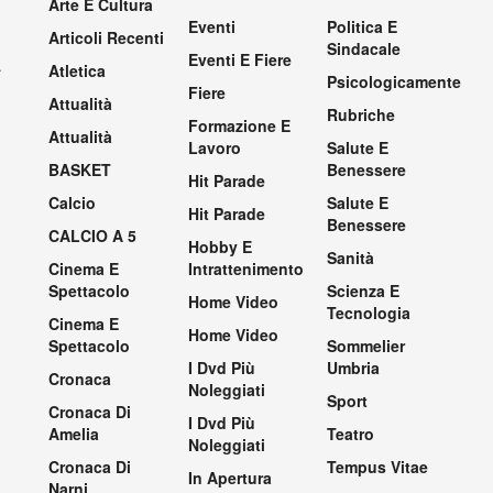
Arte E Cultura
Eventi
Politica E
Articoli Recenti
Sindacale
Eventi E Fiere
.
Atletica
Psicologicamente
Fiere
Attualità
Rubriche
Formazione E
Attualità
Lavoro
Salute E
BASKET
Benessere
Hit Parade
Calcio
Salute E
Hit Parade
Benessere
CALCIO A 5
Hobby E
Sanità
Cinema E
Intrattenimento
Spettacolo
Scienza E
Home Video
Tecnologia
Cinema E
Home Video
Spettacolo
Sommelier
I Dvd Più
Umbria
Cronaca
Noleggiati
Sport
Cronaca Di
I Dvd Più
Amelia
Teatro
Noleggiati
Cronaca Di
Tempus Vitae
In Apertura
Narni