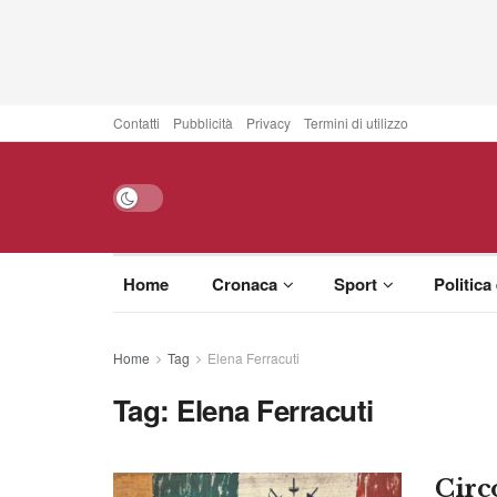
Contatti
Pubblicità
Privacy
Termini di utilizzo
Home
Cronaca
Sport
Politica
Home
Tag
Elena Ferracuti
Tag:
Elena Ferracuti
Circ