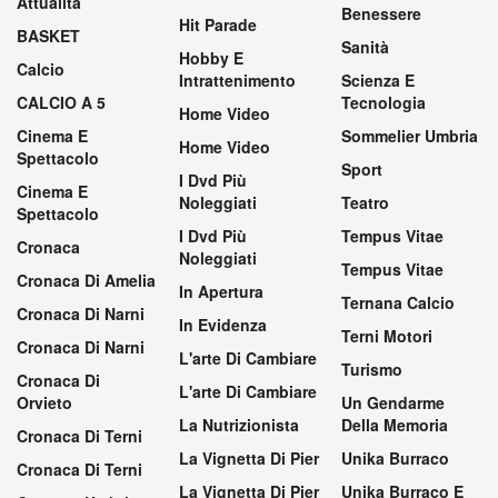
Attualità
Benessere
Hit Parade
BASKET
Sanità
Hobby E
Calcio
Intrattenimento
Scienza E
CALCIO A 5
Tecnologia
Home Video
Cinema E
Sommelier Umbria
Home Video
Spettacolo
Sport
I Dvd Più
Cinema E
Noleggiati
Teatro
Spettacolo
I Dvd Più
Tempus Vitae
Cronaca
Noleggiati
Tempus Vitae
Cronaca Di Amelia
In Apertura
Ternana Calcio
Cronaca Di Narni
In Evidenza
Terni Motori
Cronaca Di Narni
L'arte Di Cambiare
Turismo
Cronaca Di
L'arte Di Cambiare
Orvieto
Un Gendarme
La Nutrizionista
Della Memoria
Cronaca Di Terni
La Vignetta Di Pier
Unika Burraco
Cronaca Di Terni
La Vignetta Di Pier
Unika Burraco E