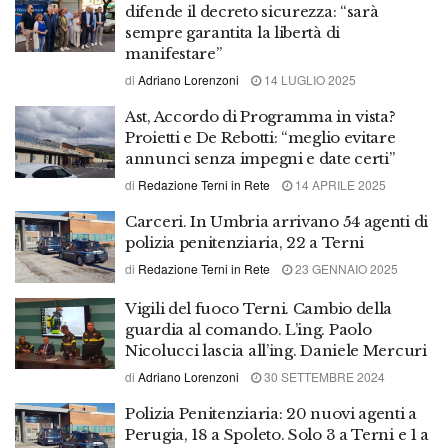
difende il decreto sicurezza: “sarà
sempre garantita la libertà di
manifestare”
di
Adriano Lorenzoni
14 LUGLIO 2025
Ast, Accordo di Programma in vista?
Proietti e De Rebotti: “meglio evitare
annunci senza impegni e date certi”
di
Redazione Terni in Rete
14 APRILE 2025
Carceri. In Umbria arrivano 54 agenti di
polizia penitenziaria, 22 a Terni
di
Redazione Terni in Rete
23 GENNAIO 2025
Vigili del fuoco Terni. Cambio della
guardia al comando. L’ing. Paolo
Nicolucci lascia all’ing. Daniele Mercuri
di
Adriano Lorenzoni
30 SETTEMBRE 2024
Polizia Penitenziaria: 20 nuovi agenti a
Perugia, 18 a Spoleto. Solo 3 a Terni e 1 a