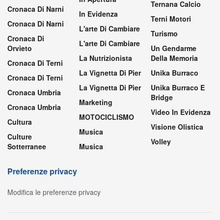
Ternana Calcio
Cronaca Di Narni
In Evidenza
Terni Motori
Cronaca Di Narni
L'arte Di Cambiare
Turismo
Cronaca Di
L'arte Di Cambiare
Orvieto
Un Gendarme
La Nutrizionista
Della Memoria
Cronaca Di Terni
La Vignetta Di Pier
Unika Burraco
Cronaca Di Terni
La Vignetta Di Pier
Unika Burraco E
Cronaca Umbria
Bridge
Marketing
Cronaca Umbria
Video In Evidenza
MOTOCICLISMO
Cultura
Visione Olistica
Musica
Culture
Volley
Sotterranee
Musica
Preferenze privacy
Modifica le preferenze privacy