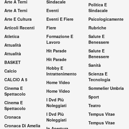
Arte A Terni
Sindacale
Politica E
Arte A Terni
Eventi
Sindacale
Arte E Cultura
Eventi E Fiere
Psicologicamente
Articoli Recenti
Fiere
Rubriche
Atletica
Formazione E
Salute E
Lavoro
Benessere
Attualità
Hit Parade
Salute E
Attualità
Benessere
Hit Parade
BASKET
Sanità
Hobby E
Calcio
Intrattenimento
Scienza E
CALCIO A 5
Tecnologia
Home Video
Cinema E
Sommelier Umbria
Home Video
Spettacolo
Sport
I Dvd Più
Cinema E
Noleggiati
Teatro
Spettacolo
I Dvd Più
Tempus Vitae
Cronaca
Noleggiati
Tempus Vitae
Cronaca Di Amelia
In Apertura