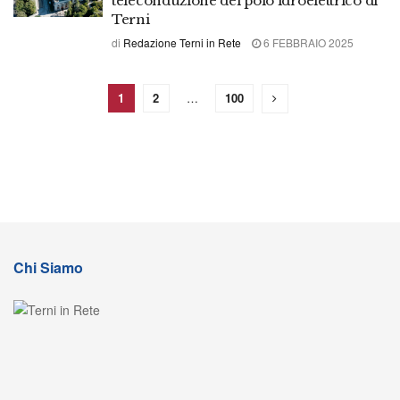
teleconduzione del polo idroelettrico di
Terni
di
Redazione Terni in Rete
6 FEBBRAIO 2025
1
2
…
100
Chi Siamo