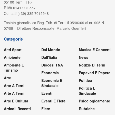
05100 Terni (TR)
P.IVA 01417770557
Contatti (+39) 335 7015948
Testata giornalistica Reg. Trib. di Terni il 05/06/09 al nr. 905 N.
07/09 – Direttore Responsabile: Marcello Guerrieri
Categorie
Altri Sport
Dal Mondo
Musica E Concerti
Ambiente
Dall'Italia
News
Ambiente E
Diocesi TNA
Notizie Di Terni
Turismo
Economia
Papaveri E Papere
Arte
Economia E
Politica
Arte A Terni
Sindacale
Politica E
Arte A Terni
Eventi
Sindacale
Arte E Cultura
Eventi E Fiere
Psicologicamente
Articoli Recenti
Fiere
Rubriche