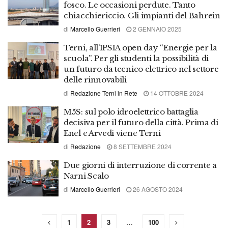
fosco. Le occasioni perdute. Tanto
chiacchiericcio. Gli impianti del Bahrein
di
Marcello Guerrieri
2 GENNAIO 2025
Terni, all’IPSIA open day “Energie per la
scuola”. Per gli studenti la possibilità di
un futuro da tecnico elettrico nel settore
delle rinnovabili
di
Redazione Terni in Rete
14 OTTOBRE 2024
M5S: sul polo idroelettrico battaglia
decisiva per il futuro della città. Prima di
Enel e Arvedi viene Terni
di
Redazione
8 SETTEMBRE 2024
Due giorni di interruzione di corrente a
Narni Scalo
di
Marcello Guerrieri
26 AGOSTO 2024
1
2
3
…
100