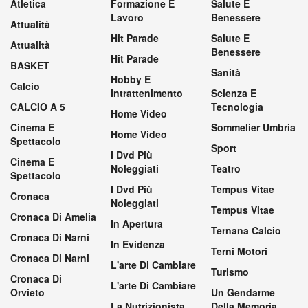
Atletica
Formazione E
Salute E
Lavoro
Benessere
Attualità
Hit Parade
Salute E
Attualità
Benessere
Hit Parade
BASKET
Sanità
Hobby E
Calcio
Intrattenimento
Scienza E
CALCIO A 5
Tecnologia
Home Video
Cinema E
Sommelier Umbria
Home Video
Spettacolo
Sport
I Dvd Più
Cinema E
Noleggiati
Teatro
Spettacolo
I Dvd Più
Tempus Vitae
Cronaca
Noleggiati
Tempus Vitae
Cronaca Di Amelia
In Apertura
Ternana Calcio
Cronaca Di Narni
In Evidenza
Terni Motori
Cronaca Di Narni
L'arte Di Cambiare
Turismo
Cronaca Di
L'arte Di Cambiare
Orvieto
Un Gendarme
La Nutrizionista
Della Memoria