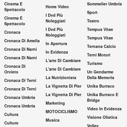
Cinema E
Sommelier Umbria
Home Video
Spettacolo
Sport
I Dvd Più
Cinema E
Noleggiati
Teatro
Spettacolo
I Dvd Più
Tempus Vitae
Cronaca
Noleggiati
Tempus Vitae
Cronaca Di Amelia
In Apertura
Ternana Calcio
Cronaca Di Narni
In Evidenza
Terni Motori
Cronaca Di Narni
L'arte Di Cambiare
Turismo
Cronaca Di
L'arte Di Cambiare
Orvieto
Un Gendarme
La Nutrizionista
Della Memoria
Cronaca Di Terni
La Vignetta Di Pier
Unika Burraco
Cronaca Di Terni
La Vignetta Di Pier
Unika Burraco E
Cronaca Umbria
Bridge
Marketing
Cronaca Umbria
Video In Evidenza
MOTOCICLISMO
Cultura
Visione Olistica
Musica
Culture
Volley