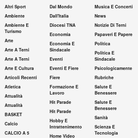
Altri Sport
Dal Mondo
Musica E Concerti
Ambiente
Dall'Italia
News
Ambiente E
Diocesi TNA
Notizie Di Terni
Turismo
Economia
Papaveri E Papere
Arte
Economia E
Politica
Arte A Terni
Sindacale
Politica E
Arte A Terni
Eventi
Sindacale
Arte E Cultura
Eventi E Fiere
Psicologicamente
Articoli Recenti
Fiere
Rubriche
Atletica
Formazione E
Salute E
Lavoro
Benessere
Attualità
Hit Parade
Salute E
Attualità
Benessere
Hit Parade
BASKET
Sanità
Hobby E
Calcio
Intrattenimento
Scienza E
CALCIO A 5
Tecnologia
Home Video