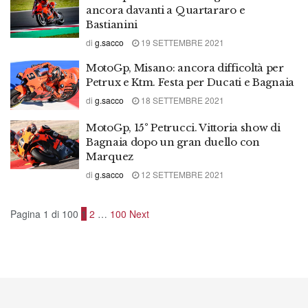
ancora davanti a Quartararo e
Bastianini
di
g.sacco
19 SETTEMBRE 2021
MotoGp, Misano: ancora difficoltà per
Petrux e Ktm. Festa per Ducati e Bagnaia
di
g.sacco
18 SETTEMBRE 2021
MotoGp, 15° Petrucci. Vittoria show di
Bagnaia dopo un gran duello con
Marquez
di
g.sacco
12 SETTEMBRE 2021
Pagina 1 di 100
1
2
…
100
Next