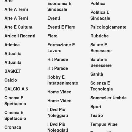
Arte
Economia E
Politica
Arte A Terni
Sindacale
Politica E
Arte A Terni
Eventi
Sindacale
Arte E Cultura
Eventi E Fiere
Psicologicamente
Articoli Recenti
Fiere
Rubriche
Atletica
Formazione E
Salute E
Lavoro
Benessere
Attualità
Hit Parade
Salute E
Attualità
Benessere
Hit Parade
BASKET
Sanità
Hobby E
Calcio
Intrattenimento
Scienza E
CALCIO A 5
Tecnologia
Home Video
Cinema E
Sommelier Umbria
Home Video
Spettacolo
Sport
I Dvd Più
Cinema E
Noleggiati
Teatro
Spettacolo
I Dvd Più
Tempus Vitae
Cronaca
Noleggiati