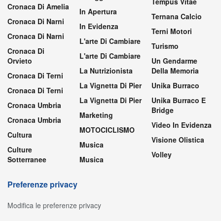
Tempus Vitae
Cronaca Di Amelia
In Apertura
Ternana Calcio
Cronaca Di Narni
In Evidenza
Terni Motori
Cronaca Di Narni
L'arte Di Cambiare
Turismo
Cronaca Di
L'arte Di Cambiare
Orvieto
Un Gendarme
La Nutrizionista
Della Memoria
Cronaca Di Terni
La Vignetta Di Pier
Unika Burraco
Cronaca Di Terni
La Vignetta Di Pier
Unika Burraco E
Cronaca Umbria
Bridge
Marketing
Cronaca Umbria
Video In Evidenza
MOTOCICLISMO
Cultura
Visione Olistica
Musica
Culture
Volley
Sotterranee
Musica
Preferenze privacy
Modifica le preferenze privacy