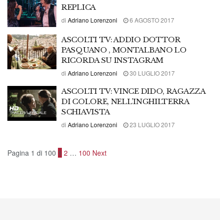
REPLICA
di
Adriano Lorenzoni
6 AGOSTO 2017
ASCOLTI TV: ADDIO DOTTOR
PASQUANO , MONTALBANO LO
RICORDA SU INSTAGRAM
di
Adriano Lorenzoni
30 LUGLIO 2017
ASCOLTI TV: VINCE DIDO, RAGAZZA
DI COLORE, NELL’INGHILTERRA
SCHIAVISTA
di
Adriano Lorenzoni
23 LUGLIO 2017
Pagina 1 di 100
1
2
…
100
Next