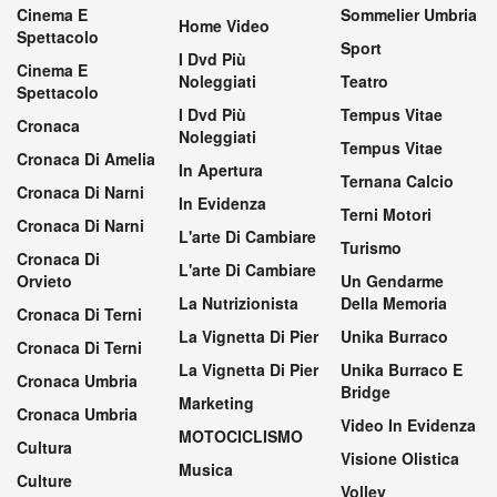
Cinema E
Sommelier Umbria
Home Video
Spettacolo
Sport
I Dvd Più
Cinema E
Noleggiati
Teatro
Spettacolo
I Dvd Più
Tempus Vitae
Cronaca
Noleggiati
Tempus Vitae
Cronaca Di Amelia
In Apertura
Ternana Calcio
Cronaca Di Narni
In Evidenza
Terni Motori
Cronaca Di Narni
L'arte Di Cambiare
Turismo
Cronaca Di
L'arte Di Cambiare
Orvieto
Un Gendarme
La Nutrizionista
Della Memoria
Cronaca Di Terni
La Vignetta Di Pier
Unika Burraco
Cronaca Di Terni
La Vignetta Di Pier
Unika Burraco E
Cronaca Umbria
Bridge
Marketing
Cronaca Umbria
Video In Evidenza
MOTOCICLISMO
Cultura
Visione Olistica
Musica
Culture
Volley