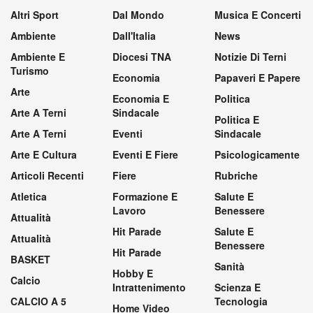
Altri Sport
Dal Mondo
Musica E Concerti
Ambiente
Dall'Italia
News
Ambiente E
Diocesi TNA
Notizie Di Terni
Turismo
Economia
Papaveri E Papere
Arte
Economia E
Politica
Arte A Terni
Sindacale
Politica E
Arte A Terni
Eventi
Sindacale
Arte E Cultura
Eventi E Fiere
Psicologicamente
Articoli Recenti
Fiere
Rubriche
Atletica
Formazione E
Salute E
Lavoro
Benessere
Attualità
Hit Parade
Salute E
Attualità
Benessere
Hit Parade
BASKET
Sanità
Hobby E
Calcio
Intrattenimento
Scienza E
CALCIO A 5
Tecnologia
Home Video