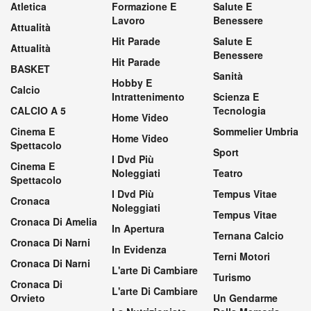
Atletica
Formazione E
Salute E
Lavoro
Benessere
Attualità
Hit Parade
Salute E
Attualità
Benessere
Hit Parade
BASKET
Sanità
Hobby E
Calcio
Intrattenimento
Scienza E
CALCIO A 5
Tecnologia
Home Video
Cinema E
Sommelier Umbria
Home Video
Spettacolo
Sport
I Dvd Più
Cinema E
Noleggiati
Teatro
Spettacolo
I Dvd Più
Tempus Vitae
Cronaca
Noleggiati
Tempus Vitae
Cronaca Di Amelia
In Apertura
Ternana Calcio
Cronaca Di Narni
In Evidenza
Terni Motori
Cronaca Di Narni
L'arte Di Cambiare
Turismo
Cronaca Di
L'arte Di Cambiare
Orvieto
Un Gendarme