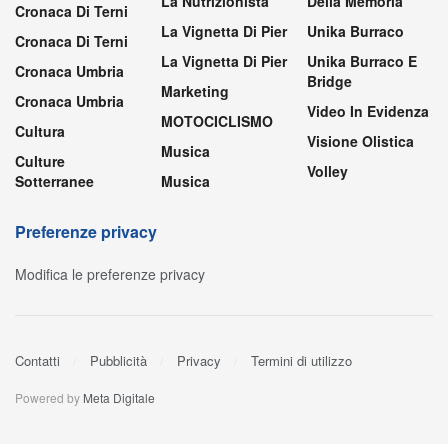
La Nutrizionista
Della Memoria
Cronaca Di Terni
La Vignetta Di Pier
Unika Burraco
Cronaca Di Terni
La Vignetta Di Pier
Unika Burraco E
Cronaca Umbria
Bridge
Marketing
Cronaca Umbria
Video In Evidenza
MOTOCICLISMO
Cultura
Visione Olistica
Musica
Culture
Volley
Sotterranee
Musica
Preferenze privacy
Modifica le preferenze privacy
Contatti
Pubblicità
Privacy
Termini di utilizzo
Powered by
Meta Digitale