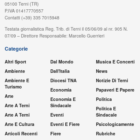
05100 Terni (TR)
P.IVA 01417770557
Contatti (+39) 335 7015948
Testata giornalistica Reg. Trib. di Terni il 05/06/09 al nr. 905 N.
07/09 – Direttore Responsabile: Marcello Guerrieri
Categorie
Altri Sport
Dal Mondo
Musica E Concerti
Ambiente
Dall'Italia
News
Ambiente E
Diocesi TNA
Notizie Di Terni
Turismo
Economia
Papaveri E Papere
Arte
Economia E
Politica
Arte A Terni
Sindacale
Politica E
Arte A Terni
Eventi
Sindacale
Arte E Cultura
Eventi E Fiere
Psicologicamente
Articoli Recenti
Fiere
Rubriche