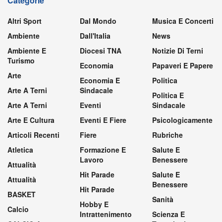
Categorie
Altri Sport
Dal Mondo
Musica E Concerti
Ambiente
Dall'Italia
News
Ambiente E
Diocesi TNA
Notizie Di Terni
Turismo
Economia
Papaveri E Papere
Arte
Economia E
Politica
Arte A Terni
Sindacale
Politica E
Arte A Terni
Eventi
Sindacale
Arte E Cultura
Eventi E Fiere
Psicologicamente
Articoli Recenti
Fiere
Rubriche
Atletica
Formazione E
Salute E
Lavoro
Benessere
Attualità
Hit Parade
Salute E
Attualità
Benessere
Hit Parade
BASKET
Sanità
Hobby E
Calcio
Intrattenimento
Scienza E