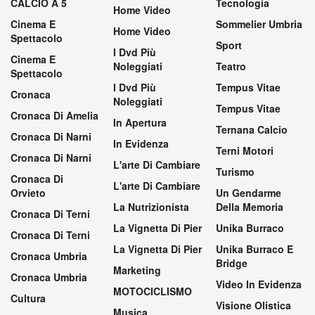
CALCIO A 5
Tecnologia
Home Video
Cinema E
Sommelier Umbria
Home Video
Spettacolo
Sport
I Dvd Più
Cinema E
Noleggiati
Teatro
Spettacolo
I Dvd Più
Tempus Vitae
Cronaca
Noleggiati
Tempus Vitae
Cronaca Di Amelia
In Apertura
Ternana Calcio
Cronaca Di Narni
In Evidenza
Terni Motori
Cronaca Di Narni
L'arte Di Cambiare
Turismo
Cronaca Di
L'arte Di Cambiare
Orvieto
Un Gendarme
La Nutrizionista
Della Memoria
Cronaca Di Terni
La Vignetta Di Pier
Unika Burraco
Cronaca Di Terni
La Vignetta Di Pier
Unika Burraco E
Cronaca Umbria
Bridge
Marketing
Cronaca Umbria
Video In Evidenza
MOTOCICLISMO
Cultura
Visione Olistica
Musica