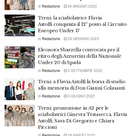
di
Redazione
26 MAGGIO 2023
Terni: la sciabolatrice Flavia
Astolfi conquista il 12° posto al Circuito
Europeo Under 17
di
Redazione
29 GENNAIO 2023
Eleonora Sbarzella convocata per il
ritiro degli Azzurrini della Nazionale
Under 20 di Spada
di
Redazione
5 SETTEMBRE 2022
Terni: a Flavia Astolfi la borsa di studio
alla memoria di Don Gianni Colasanti
di
Redazione
9 GIUGNO 2022
Terni: promozione in A2 per le
sciabolatrici Ginevra Testasecca, Flavia
Astolfi, Sara Di Gregorio e Chiara
Piccioni
di
Redazione
28 MARZO 2022