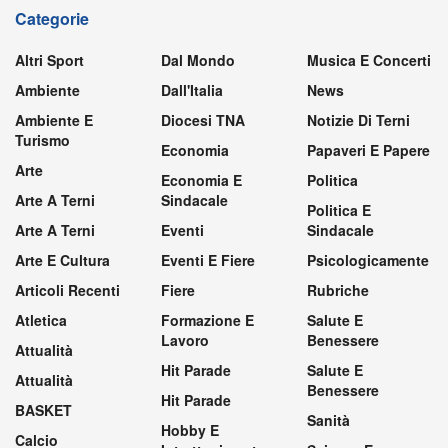
Categorie
Altri Sport
Dal Mondo
Musica E Concerti
Ambiente
Dall'Italia
News
Ambiente E
Diocesi TNA
Notizie Di Terni
Turismo
Economia
Papaveri E Papere
Arte
Economia E
Politica
Arte A Terni
Sindacale
Politica E
Arte A Terni
Eventi
Sindacale
Arte E Cultura
Eventi E Fiere
Psicologicamente
Articoli Recenti
Fiere
Rubriche
Atletica
Formazione E
Salute E
Lavoro
Benessere
Attualità
Hit Parade
Salute E
Attualità
Benessere
Hit Parade
BASKET
Sanità
Hobby E
Calcio