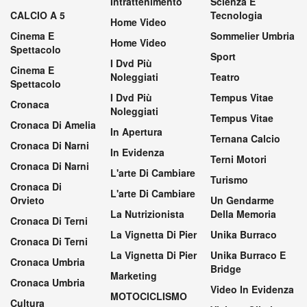
Intrattenimento
Scienza E
CALCIO A 5
Tecnologia
Home Video
Cinema E
Sommelier Umbria
Home Video
Spettacolo
Sport
I Dvd Più
Cinema E
Noleggiati
Teatro
Spettacolo
I Dvd Più
Tempus Vitae
Cronaca
Noleggiati
Tempus Vitae
Cronaca Di Amelia
In Apertura
Ternana Calcio
Cronaca Di Narni
In Evidenza
Terni Motori
Cronaca Di Narni
L'arte Di Cambiare
Turismo
Cronaca Di
L'arte Di Cambiare
Orvieto
Un Gendarme
La Nutrizionista
Della Memoria
Cronaca Di Terni
La Vignetta Di Pier
Unika Burraco
Cronaca Di Terni
La Vignetta Di Pier
Unika Burraco E
Cronaca Umbria
Bridge
Marketing
Cronaca Umbria
Video In Evidenza
MOTOCICLISMO
Cultura