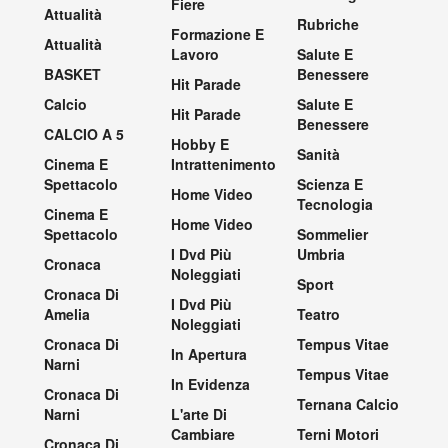
Fiere
Attualità
Rubriche
Formazione E
Attualità
Lavoro
Salute E
BASKET
Benessere
Hit Parade
Calcio
Salute E
Hit Parade
Benessere
CALCIO A 5
Hobby E
Sanità
Cinema E
Intrattenimento
Spettacolo
Scienza E
Home Video
Tecnologia
Cinema E
Home Video
Spettacolo
Sommelier
I Dvd Più
Umbria
Cronaca
Noleggiati
Sport
Cronaca Di
I Dvd Più
Amelia
Teatro
Noleggiati
Cronaca Di
Tempus Vitae
In Apertura
Narni
Tempus Vitae
In Evidenza
Cronaca Di
Ternana Calcio
Narni
L'arte Di
Cambiare
Terni Motori
Cronaca Di