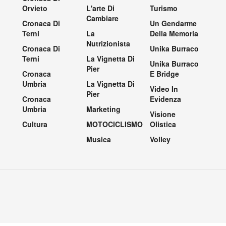
Orvieto
L'arte Di
Turismo
Cambiare
Cronaca Di
Un Gendarme
Terni
La
Della Memoria
Nutrizionista
Cronaca Di
Unika Burraco
Terni
La Vignetta Di
Unika Burraco
Pier
Cronaca
E Bridge
Umbria
La Vignetta Di
Video In
Pier
Cronaca
Evidenza
Umbria
Marketing
Visione
Cultura
MOTOCICLISMO
Olistica
Musica
Volley