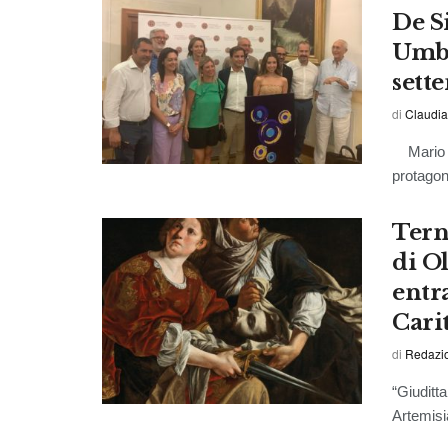
De Si
Umbr
sett
di
Claudia
Mario Bi
protagon
Terni
di O
entr
Cari
di
Redazi
“Giuditta
Artemisia