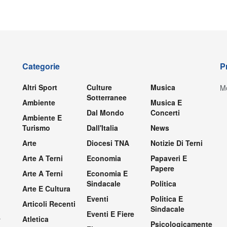
Categorie
P
Altri Sport
Culture
Musica
Mo
Sotterranee
Ambiente
Musica E
Dal Mondo
Concerti
Ambiente E
Turismo
Dall'Italia
News
Arte
Diocesi TNA
Notizie Di Terni
Arte A Terni
Economia
Papaveri E
Papere
Arte A Terni
Economia E
Sindacale
Politica
Arte E Cultura
Eventi
Politica E
Articoli Recenti
Sindacale
Eventi E Fiere
.
Atletica
Psicologicamente