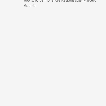
905 N. 07/09 – Direttore Responsabile: Marcello
Guerrieri