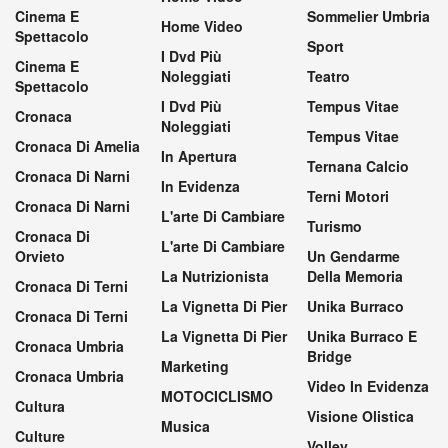
Cinema E
Sommelier Umbria
Home Video
Spettacolo
Sport
I Dvd Più
Cinema E
Noleggiati
Teatro
Spettacolo
I Dvd Più
Tempus Vitae
Cronaca
Noleggiati
Tempus Vitae
Cronaca Di Amelia
In Apertura
Ternana Calcio
Cronaca Di Narni
In Evidenza
Terni Motori
Cronaca Di Narni
L'arte Di Cambiare
Turismo
Cronaca Di
L'arte Di Cambiare
Orvieto
Un Gendarme
La Nutrizionista
Della Memoria
Cronaca Di Terni
La Vignetta Di Pier
Unika Burraco
Cronaca Di Terni
La Vignetta Di Pier
Unika Burraco E
Cronaca Umbria
Bridge
Marketing
Cronaca Umbria
Video In Evidenza
MOTOCICLISMO
Cultura
Visione Olistica
Musica
Culture
Volley