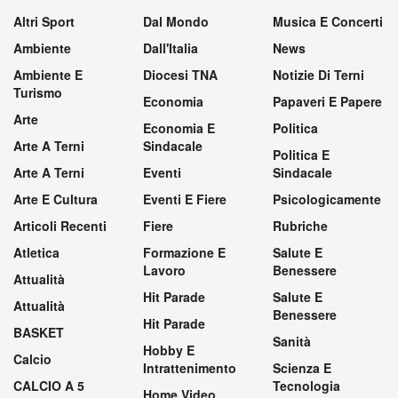
Altri Sport
Dal Mondo
Musica E Concerti
Ambiente
Dall'Italia
News
Ambiente E
Diocesi TNA
Notizie Di Terni
Turismo
Economia
Papaveri E Papere
Arte
Economia E
Politica
Arte A Terni
Sindacale
Politica E
Arte A Terni
Eventi
Sindacale
Arte E Cultura
Eventi E Fiere
Psicologicamente
Articoli Recenti
Fiere
Rubriche
Atletica
Formazione E
Salute E
Lavoro
Benessere
Attualità
Hit Parade
Salute E
Attualità
Benessere
Hit Parade
BASKET
Sanità
Hobby E
Calcio
Intrattenimento
Scienza E
CALCIO A 5
Tecnologia
Home Video