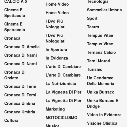
CALCIO A 5
Tecnologia
Home Video
Cinema E
Sommelier Umbria
Home Video
Spettacolo
Sport
I Dvd Più
Cinema E
Noleggiati
Teatro
Spettacolo
I Dvd Più
Tempus Vitae
Cronaca
Noleggiati
Tempus Vitae
Cronaca Di Amelia
In Apertura
Ternana Calcio
Cronaca Di Narni
In Evidenza
Terni Motori
Cronaca Di Narni
L'arte Di Cambiare
Turismo
Cronaca Di
L'arte Di Cambiare
Orvieto
Un Gendarme
La Nutrizionista
Della Memoria
Cronaca Di Terni
La Vignetta Di Pier
Unika Burraco
Cronaca Di Terni
La Vignetta Di Pier
Unika Burraco E
Cronaca Umbria
Bridge
Marketing
Cronaca Umbria
Video In Evidenza
MOTOCICLISMO
Cultura
Visione Olistica
Musica