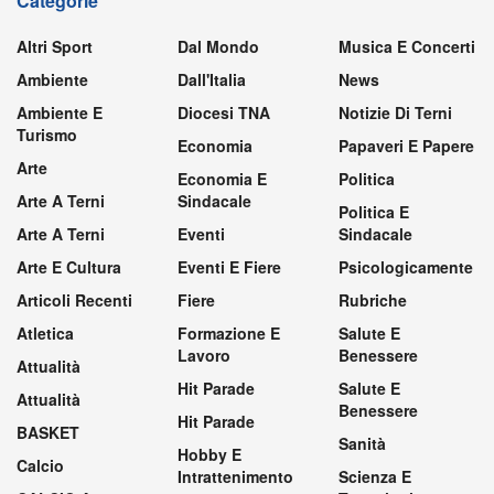
Categorie
Altri Sport
Dal Mondo
Musica E Concerti
Ambiente
Dall'Italia
News
Ambiente E
Diocesi TNA
Notizie Di Terni
Turismo
Economia
Papaveri E Papere
Arte
Economia E
Politica
Arte A Terni
Sindacale
Politica E
Arte A Terni
Eventi
Sindacale
Arte E Cultura
Eventi E Fiere
Psicologicamente
Articoli Recenti
Fiere
Rubriche
Atletica
Formazione E
Salute E
Lavoro
Benessere
Attualità
Hit Parade
Salute E
Attualità
Benessere
Hit Parade
BASKET
Sanità
Hobby E
Calcio
Intrattenimento
Scienza E