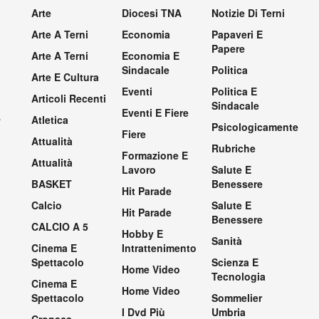
Arte
Diocesi TNA
Notizie Di Terni
Arte A Terni
Economia
Papaveri E
Papere
Arte A Terni
Economia E
Sindacale
Politica
Arte E Cultura
Eventi
Politica E
Articoli Recenti
Sindacale
Eventi E Fiere
.
Atletica
Psicologicamente
Fiere
Attualità
Rubriche
Formazione E
Attualità
Lavoro
Salute E
BASKET
Benessere
Hit Parade
Calcio
Salute E
Hit Parade
Benessere
CALCIO A 5
Hobby E
Sanità
Cinema E
Intrattenimento
Spettacolo
Scienza E
Home Video
Tecnologia
Cinema E
Home Video
Spettacolo
Sommelier
I Dvd Più
Umbria
Cronaca