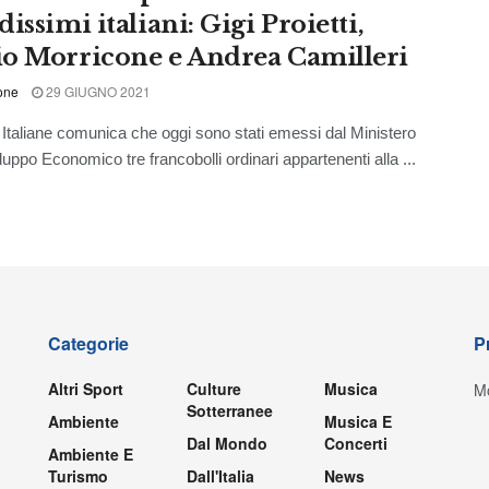
issimi italiani: Gigi Proietti,
o Morricone e Andrea Camilleri
one
29 GIUGNO 2021
aliane comunica che oggi sono stati emessi dal Ministero
luppo Economico tre francobolli ordinari appartenenti alla ...
Categorie
P
Altri Sport
Culture
Musica
Mo
Sotterranee
Ambiente
Musica E
Dal Mondo
Concerti
Ambiente E
Turismo
Dall'Italia
News