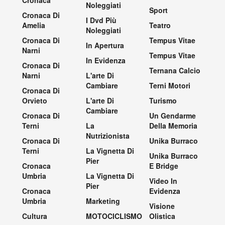
Noleggiati
Sport
Cronaca Di
I Dvd Più
Amelia
Teatro
Noleggiati
Cronaca Di
Tempus Vitae
In Apertura
Narni
Tempus Vitae
In Evidenza
Cronaca Di
Ternana Calcio
Narni
L'arte Di
Cambiare
Terni Motori
Cronaca Di
Orvieto
L'arte Di
Turismo
Cambiare
Cronaca Di
Un Gendarme
Terni
La
Della Memoria
Nutrizionista
Cronaca Di
Unika Burraco
Terni
La Vignetta Di
Unika Burraco
Pier
Cronaca
E Bridge
Umbria
La Vignetta Di
Video In
Pier
Cronaca
Evidenza
Umbria
Marketing
Visione
Cultura
MOTOCICLISMO
Olistica