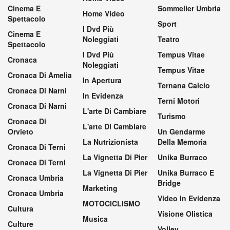
Cinema E
Sommelier Umbria
Home Video
Spettacolo
Sport
I Dvd Più
Cinema E
Noleggiati
Teatro
Spettacolo
I Dvd Più
Tempus Vitae
Cronaca
Noleggiati
Tempus Vitae
Cronaca Di Amelia
In Apertura
Ternana Calcio
Cronaca Di Narni
In Evidenza
Terni Motori
Cronaca Di Narni
L'arte Di Cambiare
Turismo
Cronaca Di
L'arte Di Cambiare
Orvieto
Un Gendarme
La Nutrizionista
Della Memoria
Cronaca Di Terni
La Vignetta Di Pier
Unika Burraco
Cronaca Di Terni
La Vignetta Di Pier
Unika Burraco E
Cronaca Umbria
Bridge
Marketing
Cronaca Umbria
Video In Evidenza
MOTOCICLISMO
Cultura
Visione Olistica
Musica
Culture
Volley