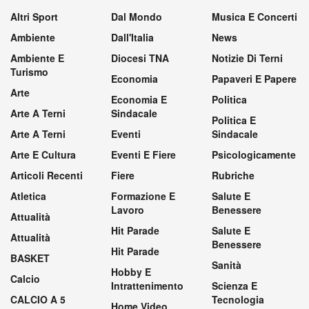
Altri Sport
Dal Mondo
Musica E Concerti
Ambiente
Dall'Italia
News
Ambiente E
Diocesi TNA
Notizie Di Terni
Turismo
Economia
Papaveri E Papere
Arte
Economia E
Politica
Arte A Terni
Sindacale
Politica E
Arte A Terni
Eventi
Sindacale
Arte E Cultura
Eventi E Fiere
Psicologicamente
Articoli Recenti
Fiere
Rubriche
Atletica
Formazione E
Salute E
Lavoro
Benessere
Attualità
Hit Parade
Salute E
Attualità
Benessere
Hit Parade
BASKET
Sanità
Hobby E
Calcio
Intrattenimento
Scienza E
CALCIO A 5
Tecnologia
Home Video