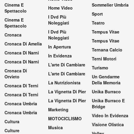
Cinema E
Sommelier Umbria
Home Video
Spettacolo
Sport
I Dvd Più
Cinema E
Noleggiati
Teatro
Spettacolo
I Dvd Più
Tempus Vitae
Cronaca
Noleggiati
Tempus Vitae
Cronaca Di Amelia
In Apertura
Ternana Calcio
Cronaca Di Narni
In Evidenza
Terni Motori
Cronaca Di Narni
L'arte Di Cambiare
Turismo
Cronaca Di
L'arte Di Cambiare
Orvieto
Un Gendarme
La Nutrizionista
Della Memoria
Cronaca Di Terni
La Vignetta Di Pier
Unika Burraco
Cronaca Di Terni
La Vignetta Di Pier
Unika Burraco E
Cronaca Umbria
Bridge
Marketing
Cronaca Umbria
Video In Evidenza
MOTOCICLISMO
Cultura
Visione Olistica
Musica
Culture
Volley