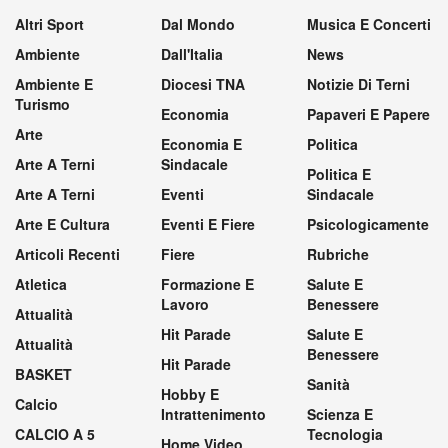
Altri Sport
Dal Mondo
Musica E Concerti
Ambiente
Dall'Italia
News
Ambiente E
Diocesi TNA
Notizie Di Terni
Turismo
Economia
Papaveri E Papere
Arte
Economia E
Politica
Arte A Terni
Sindacale
Politica E
Arte A Terni
Eventi
Sindacale
Arte E Cultura
Eventi E Fiere
Psicologicamente
Articoli Recenti
Fiere
Rubriche
Atletica
Formazione E
Salute E
Lavoro
Benessere
Attualità
Hit Parade
Salute E
Attualità
Benessere
Hit Parade
BASKET
Sanità
Hobby E
Calcio
Intrattenimento
Scienza E
CALCIO A 5
Tecnologia
Home Video